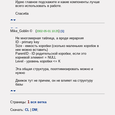
Идею главное подскажите и какие компоненты лучше
всего использовать в работе.
Спасиба
←
→
Mike_Goblin © (
)
2002-05-01 10:25
[1]
Не многомерная таблица, а вроде иерархия
ID - primary key
Size - емкость коробки (сколько маленьких коробок в
нее можно вставить)
ParentID - ID родительской коробки, если это
корневой элемент = NULL
Level - уровень коробки <= K
Эта общая структура, пооптимизировать можно и
нужно
Движок тут не причем, он не влияет на структуру
базы
1
Страницы:
вся ветка
Скачать:
CL
|
DM
;