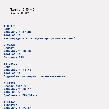
Память: 0.45 MB
Время: 0.012 c
1-88475
Саша
2002-05-18 07:48
2002.05.27
Как определить запущена программа или нет?
3-88328
RedKat
2002-04-29 18:10
2002.05.27
Создание DSN
14-88632
Deus
2002-04-19 13:23
2002.05.27
А давайте поговорим о лицензионности...
7-88666
George Wheels
2002-02-28 10:27
2002.05.27
Проблема с IPX/SPX в
1-88414
mihrutka
2002-05-16 15:02