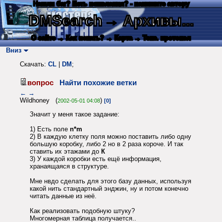
Нашли баг? Есть пожелания? - напишите автору
DMSearch
→ Архивы...
О сайте
→ Как искать?
→ Карта
→ Текс. протокол
Вниз
Скачать:
CL
|
DM
;
вопрос
Найти похожие ветки
←
→
Wildhoney (
)
2002-05-01 04:08
[0]
Значит у меня такое задание:
1) Есть поле
n*m
2) В каждую клетку поля можно поставить либо одну
большую коробку, либо 2 но в 2 раза короче. И так
ставить их этажами до
К
3) У каждой коробки есть ещё информация,
хранаящаяся в структуре.
Мне нвдо сделать для этого базу данных, используя
какой нить стандартный энджин, ну и потом конечно
читать данные из неё.
Как реализовать подобную штуку?
Многомерная таблица получается..