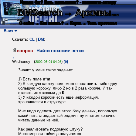
Нашли баг? Есть пожелания? - напишите автору
DMSearch
→ Архивы...
О сайте
→ Как искать?
→ Карта
→ Текс. протокол
Вниз
Скачать:
CL
|
DM
;
вопрос
Найти похожие ветки
←
→
Wildhoney (
)
2002-05-01 04:08
[0]
Значит у меня такое задание:
1) Есть поле
n*m
2) В каждую клетку поля можно поставить либо одну
большую коробку, либо 2 но в 2 раза короче. И так
ставить их этажами до
К
3) У каждой коробки есть ещё информация,
хранаящаяся в структуре.
Мне нвдо сделать для этого базу данных, используя
какой нить стандартный энджин, ну и потом конечно
читать данные из неё.
Как реализовать подобную штуку?
Многомерная таблица получается..