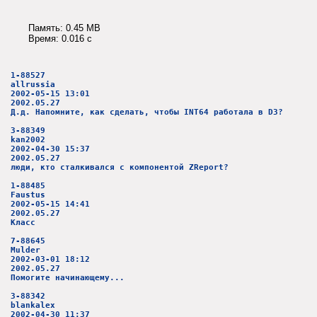
Память: 0.45 MB
Время: 0.016 c
1-88527
allrussia
2002-05-15 13:01
2002.05.27
Д.д. Напомните, как сделать, чтобы INT64 работала в D3?
3-88349
kan2002
2002-04-30 15:37
2002.05.27
люди, кто сталкивался с компонентой ZReport?
1-88485
Faustus
2002-05-15 14:41
2002.05.27
Класс
7-88645
Mulder
2002-03-01 18:12
2002.05.27
Помогите начинающему...
3-88342
blankalex
2002-04-30 11:37