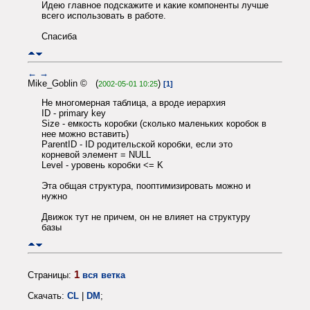
Идею главное подскажите и какие компоненты лучше
всего использовать в работе.
Спасиба
←
→
Mike_Goblin © (
)
2002-05-01 10:25
[1]
Не многомерная таблица, а вроде иерархия
ID - primary key
Size - емкость коробки (сколько маленьких коробок в
нее можно вставить)
ParentID - ID родительской коробки, если это
корневой элемент = NULL
Level - уровень коробки <= K
Эта общая структура, пооптимизировать можно и
нужно
Движок тут не причем, он не влияет на структуру
базы
1
Страницы:
вся ветка
Скачать:
CL
|
DM
;