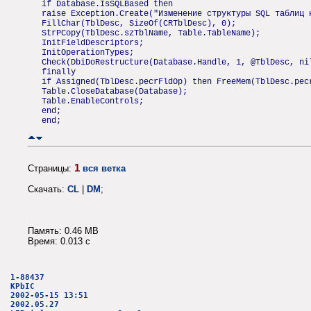
if Database.IsSQLBased then
raise Exception.Create("Изменение структуры SQL таблиц 
FillChar(TblDesc, SizeOf(CRTblDesc), 0);
StrPCopy(TblDesc.szTblName, Table.TableName);
InitFieldDescriptors;
InitOperationTypes;
Check(DbiDoRestructure(Database.Handle, 1, @TblDesc, ni
finally
if Assigned(TblDesc.pecrFldOp) then FreeMem(TblDesc.pec
Table.CloseDatabase(Database);
Table.EnableControls;
end;
end;
1
Страницы:
вся ветка
Скачать:
CL
|
DM
;
Память: 0.46 MB
Время: 0.013 c
1-88437
KPbIC
2002-05-15 13:51
2002.05.27