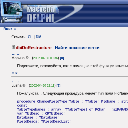
Вниз
Скачать:
CL
|
DM
;
dbiDoRestructure
Найти похожие ветки
←
→
Марина © (
)
2002-04-30 09:36
[0]
Подскажите, пожалуйста, как с помощью этой функции измени
←
→
Lusha © (
)
2002-04-30 22:11
[1]
Пожалуйста... Следующая процедура меняет тип поля FldName 
procedure ChangeFieldType(Table : TTable; FldName : str
const
TableTypeNames : array [TTableType] of PChar = (szPARAD
var TblDesc : CRTblDesc;
Database : TDatabase;
FieldDescs: TFieldDescList;