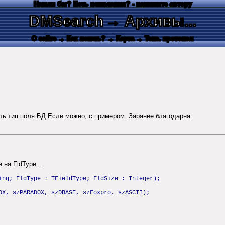
Нашли баг? Есть пожелания? - напишите автору
DMSearch
→ Архивы...
О сайте
→ Как искать?
→ Карта
→ Текс. протокол
ть тип поля БД.Если можно, с примером. Заранее благодарна.
на FldType...
ing; FldType : TFieldType; FldSize : Integer);
OX, szPARADOX, szDBASE, szFoxpro, szASCII);