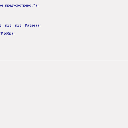
не предусмотрено.");
l, nil, nil, False));
rFldOp);