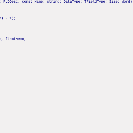
: FLDDesc; const Name: string; DataType: TFieldType; Size: Word)
e) - 1);
c, ftFmtMemo,