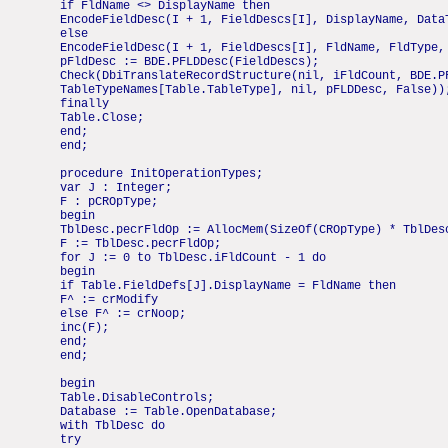
if FldName <> DisplayName then
EncodeFieldDesc(I + 1, FieldDescs[I], DisplayName, Data
else
EncodeFieldDesc(I + 1, FieldDescs[I], FldName, FldType,
pFldDesc := BDE.PFLDDesc(FieldDescs);
Check(DbiTranslateRecordStructure(nil, iFldCount, BDE.P
TableTypeNames[Table.TableType], nil, pFLDDesc, False))
finally
Table.Close;
end;
end;
procedure InitOperationTypes;
var J : Integer;
F : pCROpType;
begin
TblDesc.pecrFldOp := AllocMem(SizeOf(CROpType) * TblDes
F := TblDesc.pecrFldOp;
for J := 0 to TblDesc.iFldCount - 1 do
begin
if Table.FieldDefs[J].DisplayName = FldName then
F^ := crModify
else F^ := crNoop;
inc(F);
end;
end;
begin
Table.DisableControls;
Database := Table.OpenDatabase;
with TblDesc do
try