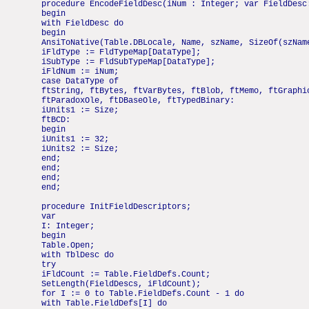
procedure EncodeFieldDesc(iNum : Integer; var FieldDesc
begin
with FieldDesc do
begin
AnsiToNative(Table.DBLocale, Name, szName, SizeOf(szNam
iFldType := FldTypeMap[DataType];
iSubType := FldSubTypeMap[DataType];
iFldNum := iNum;
case DataType of
ftString, ftBytes, ftVarBytes, ftBlob, ftMemo, ftGraphi
ftParadoxOle, ftDBaseOle, ftTypedBinary:
iUnits1 := Size;
ftBCD:
begin
iUnits1 := 32;
iUnits2 := Size;
end;
end;
end;
end;
procedure InitFieldDescriptors;
var
I: Integer;
begin
Table.Open;
with TblDesc do
try
iFldCount := Table.FieldDefs.Count;
SetLength(FieldDescs, iFldCount);
for I := 0 to Table.FieldDefs.Count - 1 do
with Table.FieldDefs[I] do