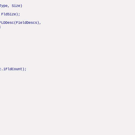
Type, Size)
 FldSize);
FLDDesc(FieldDescs),
;
c.iFldCount);