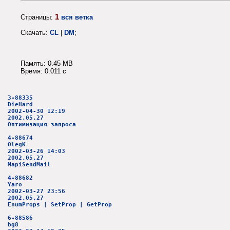
1
Страницы:
вся ветка
Скачать:
CL
|
DM
;
Память: 0.45 MB
Время: 0.011 c
3-88335
DieHard
2002-04-30 12:19
2002.05.27
Оптимизация запроса
4-88674
OlegK
2002-03-26 14:03
2002.05.27
MapiSendMail
4-88682
Yaro
2002-03-27 23:56
2002.05.27
EnumProps | SetProp | GetProp
6-88586
bg8