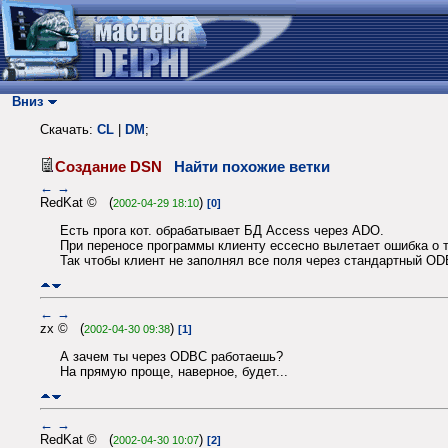
Вниз
Скачать:
CL
|
DM
;
Создание DSN
Найти похожие ветки
←
→
RedKat © (
)
2002-04-29 18:10
[0]
Есть прога кот. обрабатывает БД Access через ADO.
При переносе программы клиенту ессесно вылетает ошибка о то
Так чтобы клиент не заполнял все поля через стандартный OD
←
→
zx © (
)
2002-04-30 09:38
[1]
А зачем ты через ODBC работаешь?
На прямую проще, наверное, будет...
←
→
RedKat © (
)
2002-04-30 10:07
[2]