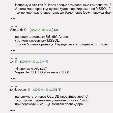
Напрямую это как ? Через специализированные компоненты ?
А если мне через год нужно будет перебираться на MSSQL ?
Так по мне правильнее, раньше было через DBF, переход факт
←
→
Alexandr © (
)
2002-04-30 10:20
[3]
сравнил фаиловые БД: dbf, Access
с клиент-серверным MSSQL.
Это же большая разница. Переделывать придется. Это факт.
←
→
zx © (
)
2002-04-30 11:03
[4]
>Напрямую это как?
Через Jet OLE DB а не через ODBC.
←
→
jonik pegas © (
)
2002-04-30 11:05
[5]
напрямую-это через OLE DB провайдера(jet4.0)
там строке соединения указываеш путь к *.mdb
при переходе к MSSQL меняеш провайдера