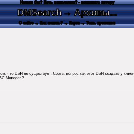
Нашли баг? Есть пожелания? - напишите автору
DMSearch
→ Архивы...
О сайте
→ Как искать?
→ Карта
→ Текс. протокол
м, что DSN не существует. Соотв. вопрос как этот DSN создать у клиен
BC Manager ?