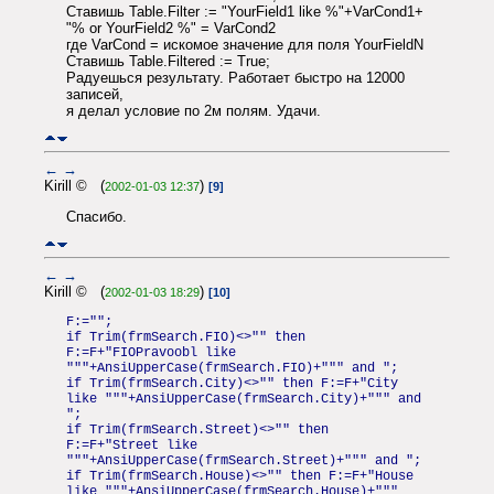
Ставишь Table.Filter := "YourField1 like %"+VarCond1+
"% or YourField2 %" = VarCond2
где VarCond = искомое значение для поля YourFieldN
Ставишь Table.Filtered := True;
Радуешься результату. Работает быстро на 12000
записей,
я делал условие по 2м полям. Удачи.
←
→
Kirill © (
)
2002-01-03 12:37
[9]
Спасибо.
←
→
Kirill © (
)
2002-01-03 18:29
[10]
F:="";
if Trim(frmSearch.FIO)<>"" then
F:=F+"FIOPravoobl like
"""+AnsiUpperCase(frmSearch.FIO)+""" and ";
if Trim(frmSearch.City)<>"" then F:=F+"City
like """+AnsiUpperCase(frmSearch.City)+""" and
";
if Trim(frmSearch.Street)<>"" then
F:=F+"Street like
"""+AnsiUpperCase(frmSearch.Street)+""" and ";
if Trim(frmSearch.House)<>"" then F:=F+"House
like """+AnsiUpperCase(frmSearch.House)+"""