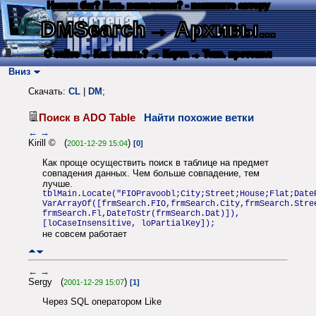
Нашли баг? Есть пожелания? - напишите автору
DMSearch
→ Архивы...
О сайте
→ Как искать?
→ Карта
→ Текс. протокол
Вниз
Скачать:
CL
|
DM
;
Поиск в ADO Table
Найти похожие ветки
←
→
Kirill © (
)
2001-12-29 15:04
[0]
Как проще осуществить поиск в таблице на предмет
совпадения данных. Чем больше совпадение, тем
лучше.
tblMain.Locate("FIOPravoobl;City;Street;House;Flat;Date
VarArrayOf([frmSearch.FIO,frmSearch.City,frmSearch.Stre
frmSearch.Fl,DateToStr(frmSearch.Dat)]),
[loCaseInsensitive, loPartialKey]);
не совсем работает
←
→
Sergy (
)
2001-12-29 15:07
[1]
Через SQL оператором Like