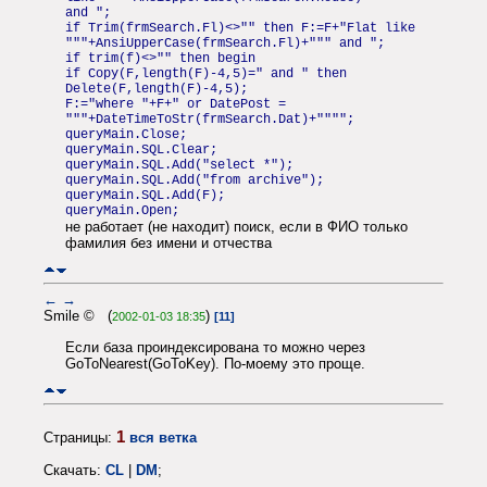
and ";
if Trim(frmSearch.Fl)<>"" then F:=F+"Flat like
"""+AnsiUpperCase(frmSearch.Fl)+""" and ";
if trim(f)<>"" then begin
if Copy(F,length(F)-4,5)=" and " then
Delete(F,length(F)-4,5);
F:="where "+F+" or DatePost =
"""+DateTimeToStr(frmSearch.Dat)+"""";
queryMain.Close;
queryMain.SQL.Clear;
queryMain.SQL.Add("select *");
queryMain.SQL.Add("from archive");
queryMain.SQL.Add(F);
queryMain.Open;
не работает (не находит) поиск, если в ФИО только
фамилия без имени и отчества
←
→
Smile © (
)
2002-01-03 18:35
[11]
Если база проиндексирована то можно через
GoToNearest(GoToKey). По-моему это проще.
1
Страницы:
вся ветка
Скачать:
CL
|
DM
;