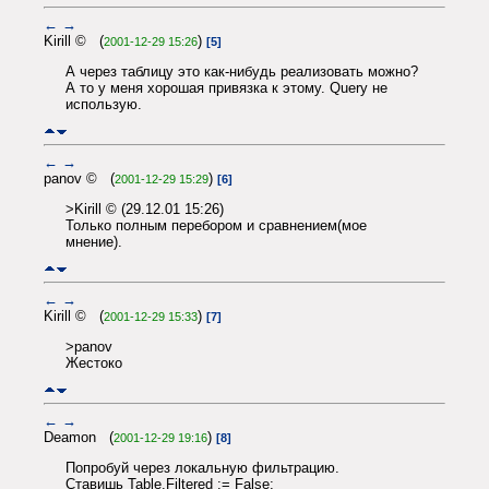
←
→
Kirill © (
)
2001-12-29 15:26
[5]
А через таблицу это как-нибудь реализовать можно?
А то у меня хорошая привязка к этому. Query не
использую.
←
→
panov © (
)
2001-12-29 15:29
[6]
>Kirill © (29.12.01 15:26)
Только полным перебором и сравнением(мое
мнение).
←
→
Kirill © (
)
2001-12-29 15:33
[7]
>panov
Жестоко
←
→
Deamon (
)
2001-12-29 19:16
[8]
Попробуй через локальную фильтрацию.
Ставишь Table.Filtered := False;