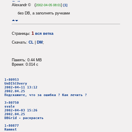
←
→
Alexandr © (
)
2002-04-05 08:01
[1]
без DB, а заполнять ручками
1
Страницы:
вся ветка
Скачать:
CL
|
DM
;
Память: 0.44 MB
Время: 0.014 c
1-80953
UnDISCOvery
2002-04-11 13:12
2002.04.25
Подскажите, что за ошибка ? Как лечить ?
3-80750
svale
2002-04-03 15:26
2002.04.25
DBGrid - раскрасить
1-80877
Rammst