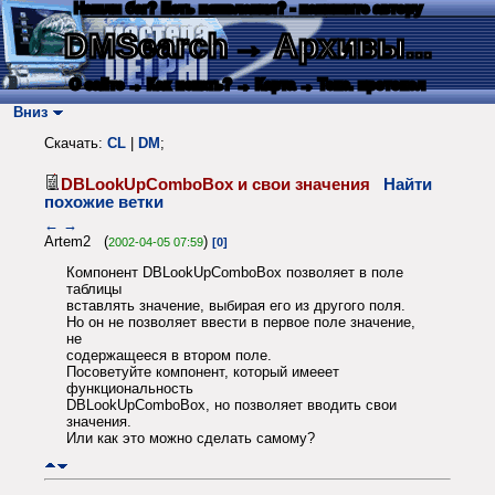
Нашли баг? Есть пожелания? - напишите автору
DMSearch
→ Архивы...
О сайте
→ Как искать?
→ Карта
→ Текс. протокол
Вниз
Скачать:
CL
|
DM
;
DBLookUpComboBox и свои значения
Найти
похожие ветки
←
→
Artem2 (
)
2002-04-05 07:59
[0]
Компонент DBLookUpComboBox позволяет в поле
таблицы
вставлять значение, выбирая его из другого поля.
Но он не позволяет ввести в первое поле значение,
не
содержащееся в втором поле.
Посоветуйте компонент, который имееет
функциональность
DBLookUpComboBox, но позволяет вводить свои
значения.
Или как это можно сделать самому?