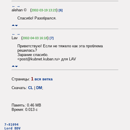
←
→
alehan © (
)
2002-03-19 13:23
[6]
Спасибо! Разобрался.
←
→
Lav (
)
2002-04-03 16:18
[7]
Приветствую! Если не тяжело как эта проблема
решилась?
Зарание спасибо.
<post@kubnet.kuban.ru> для LAV
1
Страницы:
вся ветка
Скачать:
CL
|
DM
;
Память: 0.46 MB
Время: 0.013 c
7-81094
Lord BDV