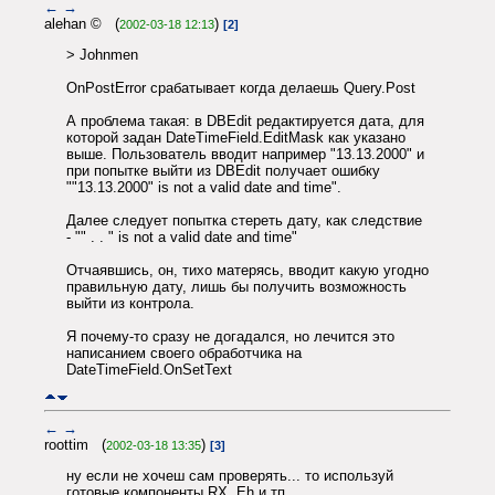
←
→
alehan © (
)
2002-03-18 12:13
[2]
> Johnmen
OnPostError срабатывает когда делаешь Query.Post
А проблема такая: в DBEdit редактируется дата, для
которой задан DateTimeField.EditMask как указано
выше. Пользователь вводит например "13.13.2000" и
при попытке выйти из DBEdit получает ошибку
""13.13.2000" is not a valid date and time".
Далее следует попытка стереть дату, как следствие
- "" . . " is not a valid date and time"
Отчаявшись, он, тихо матерясь, вводит какую угодно
правильную дату, лишь бы получить возможность
выйти из контрола.
Я почему-то сразу не догадался, но лечится это
написанием своего обработчика на
DateTimeField.OnSetText
←
→
roottim (
)
2002-03-18 13:35
[3]
ну если не хочеш сам проверять... то используй
готовые компоненты RX, Eh и тп