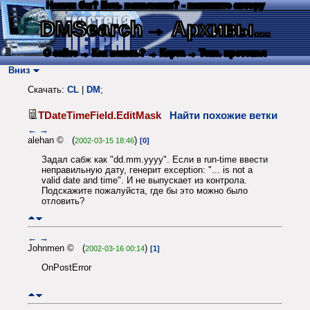
Нашли баг? Есть пожелания? - напишите автору
DMSearch
→ Архивы...
О сайте
→ Как искать?
→ Карта
→ Текс. протокол
Вниз
Скачать:
CL
|
DM
;
TDateTimeField.EditMask
Найти похожие ветки
←
→
alehan © (
)
2002-03-15 18:46
[0]
Задал сабж как "dd.mm.yyyy". Если в run-time ввести
неправильную дату, генерит exception: "... is not a
valid date and time". И не выпускает из контрола.
Подскажите пожалуйста, где бы это можно было
отловить?
←
→
Johnmen © (
)
2002-03-16 00:14
[1]
OnPostError