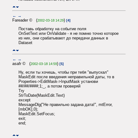
←
→
Fareader © (
)
2002-03-18 14:29
[4]
Поставь обработку на событие поля
OnSetText или OnValidate - я не помню точно которое
из них, они срабатывают до передачи данных в
Dataset
←
→
asafr © (
)
2002-03-18 14:59
[5]
Ну, если ты хочешь, чтобы при тебя "выпускал"
MaskEdit после введения неправильной даты, то в
Properties->EditMask->InputMask установи
##/##/####;1;_, а потом проверяй
Try
StrToDate(MaskEdit.Text)
except
MessageDlg("Не правильно задана дата!", mtError,
[mbOK],0);
MaskEdit.SetFocus;
exit;
end;