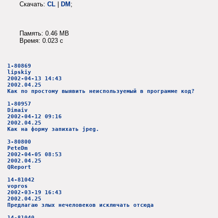
Скачать:
CL
|
DM
;
Память: 0.46 MB
Время: 0.023 c
1-80869
lipskiy
2002-04-13 14:43
2002.04.25
Как по простому выявить неиспользуемый в программе код?
1-80957
Dimaiv
2002-04-12 09:16
2002.04.25
Как на форму запихать jpeg.
3-80800
PeteDm
2002-04-05 08:53
2002.04.25
QReport
14-81042
vopros
2002-03-19 16:43
2002.04.25
Предлагаю злых нечеловеков исключать отсюда
14-81040