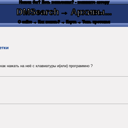
Нашли баг? Есть пожелания? - напишите автору
DMSearch
→ Архивы...
О сайте
→ Как искать?
→ Карта
→ Текс. протокол
етки
как нажать на неё с клавиатуры и(или) программно ?