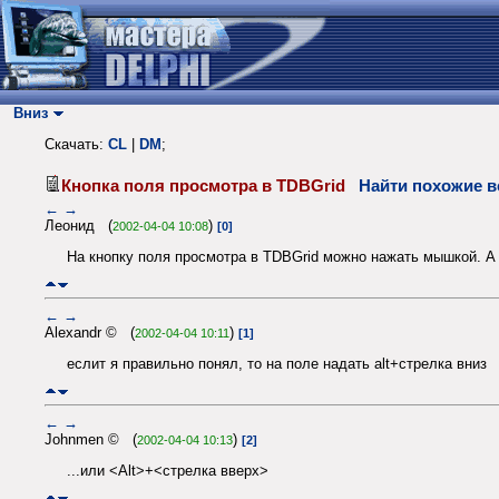
Вниз
Скачать:
CL
|
DM
;
Кнопка поля просмотра в TDBGrid
Найти похожие в
←
→
Леонид (
)
2002-04-04 10:08
[0]
На кнопку поля просмотра в TDBGrid можно нажать мышкой. А 
←
→
Alexandr © (
)
2002-04-04 10:11
[1]
еслит я правильно понял, то на поле надать alt+стрелка вниз
←
→
Johnmen © (
)
2002-04-04 10:13
[2]
...или <Alt>+<стрелка вверх>