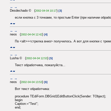
←
→
Desdechado © (
)
2002-04-04 10:17
[3]
если кнопка с 3 точками, то простым Enter (при наличии обрабо
←
→
neos (
)
2002-04-04 12:42
[4]
По <alt>+<стрелка вниз> получилось. А вот для кнопки с тремя 
←
→
Lusha © (
)
2002-04-04 12:53
[5]
Текст обработчика, пожалуйста...
←
→
neos (
)
2002-04-04 13:53
[6]
Вот текст обработчика:
procedure TEdiForm.DBGrid1EditButtonClick(Sender: TObject);
begin
Caption:="Test";
end;