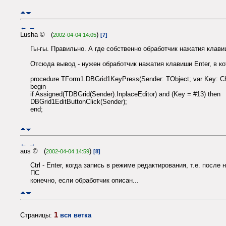
←
→
Lusha © (
)
2002-04-04 14:05
[7]
Гы-гы. Правильно. А где собственно обработчик нажатия клавиш
Отсюда вывод - нужен обработчик нажатия клавиши Enter, в к
procedure TForm1.DBGrid1KeyPress(Sender: TObject; var Key: Ch
begin
if Assigned(TDBGrid(Sender).InplaceEditor) and (Key = #13) then
DBGrid1EditButtonClick(Sender);
end;
←
→
aus © (
)
2002-04-04 14:59
[8]
Ctrl - Enter, когда запись в режиме редактирования, т.е. после 
ПС
конечно, если обработчик описан...
1
Страницы:
вся ветка