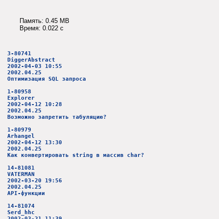
Память: 0.45 MB
Время: 0.022 c
3-80741
DiggerAbstract
2002-04-03 10:55
2002.04.25
Оптимизация SQL запроса
1-80958
Explorer
2002-04-12 10:28
2002.04.25
Возможно запретить табуляцию?
1-80979
Arhangel
2002-04-12 13:30
2002.04.25
Как конвертировать string в массив char?
14-81081
VATERMAN
2002-03-20 19:56
2002.04.25
АРI-функции
14-81074
Serd_hhc
2002-03-21 11:39