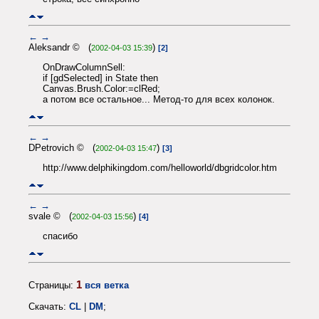
←
→
Aleksandr © (
)
2002-04-03 15:39
[2]
OnDrawColumnSell:
if [gdSelected] in State then
Canvas.Brush.Color:=clRed;
а потом все остальное... Метод-то для всех колонок.
←
→
DPetrovich © (
)
2002-04-03 15:47
[3]
http://www.delphikingdom.com/helloworld/dbgridcolor.htm
←
→
svale © (
)
2002-04-03 15:56
[4]
спасибо
1
Страницы:
вся ветка
Скачать:
CL
|
DM
;