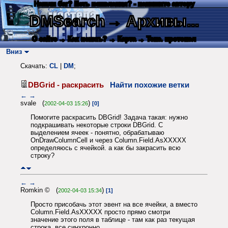
Нашли баг? Есть пожелания? - напишите автору
DMSearch
→ Архивы...
О сайте
→ Как искать?
→ Карта
→ Текс. протокол
Вниз
Скачать:
CL
|
DM
;
DBGrid - раскрасить
Найти похожие ветки
←
→
svale (
)
2002-04-03 15:26
[0]
Помогите раскрасить DBGrid! Задача такая: нужно
подкрашивать некоторые строки DBGrid. С
выделением ячеек - понятно, обрабатываю
OnDrawColumnCell и через Column.Field.AsXXXXX
определяюсь с ячейкой. а как бы закрасить всю
строку?
←
→
Romkin © (
)
2002-04-03 15:34
[1]
Просто присобачь этот эвент на все ячейки, а вместо
Column.Field.AsXXXXX просто прямо смотри
значение этого поля в таблице - там как раз текущая
строка, все синхронно