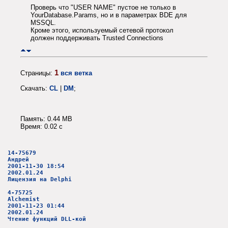
Проверь что "USER NAME" пустое не только в
YourDatabase.Params, но и в параметрах BDE для
MSSQL.
Кроме этого, используемый сетевой протокол
должен поддерживать Trusted Connections
1
Страницы:
вся ветка
Скачать:
CL
|
DM
;
Память: 0.44 MB
Время: 0.02 c
14-75679
Андрей
2001-11-30 18:54
2002.01.24
Лицензия на Delphi
4-75725
Alchemist
2001-11-23 01:44
2002.01.24
Чтение функций DLL-кой