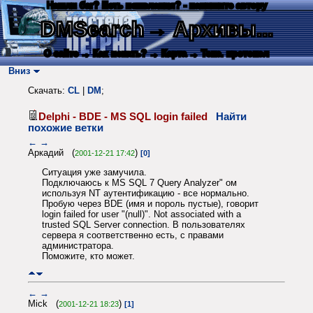
Нашли баг? Есть пожелания? - напишите автору
DMSearch
→ Архивы...
О сайте
→ Как искать?
→ Карта
→ Текс. протокол
Вниз
Скачать:
CL
|
DM
;
Delphi - BDE - MS SQL login failed
Найти
похожие ветки
←
→
Аркадий (
)
2001-12-21 17:42
[0]
Ситуация уже замучила.
Подключаюсь к MS SQL 7 Query Analyzer" ом
используя NT аутентификацию - все нормально.
Пробую через BDE (имя и пороль пустые), говорит
login failed for user "(null)". Not associated with a
trusted SQL Server connection. В пользователях
сервера я соответственно есть, с правами
администратора.
Поможите, кто может.
←
→
Mick (
)
2001-12-21 18:23
[1]