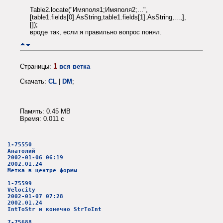
Table2.locate("Имяполя1;Имяполя2;...",
[table1.fields[0].AsString,table1.fields[1].AsString,...,],
[]);
вроде так, если я правильно вопрос понял.
1
Страницы:
вся ветка
Скачать:
CL
|
DM
;
Память: 0.45 MB
Время: 0.011 c
1-75550
Анатолий
2002-01-06 06:19
2002.01.24
Метка в центре формы
1-75599
Velocity
2002-01-07 07:28
2002.01.24
IntToStr и конечно StrToInt
7-75688