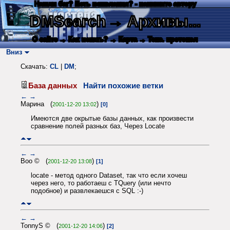
Нашли баг? Есть пожелания? - напишите автору
DMSearch
→ Архивы...
О сайте
→ Как искать?
→ Карта
→ Текс. протокол
Вниз
Скачать:
CL
|
DM
;
База данных
Найти похожие ветки
←
→
Марина (
)
2001-12-20 13:02
[0]
Имеются две окрытые базы данных, как произвести
сравнение полей разных баз, Через Locate
←
→
Boo © (
)
2001-12-20 13:08
[1]
locate - метод одного Dataset, так что если хочеш
через него, то работаеш с TQuery (или нечто
подобное) и развлекаешся с SQL :-)
←
→
TonnyS © (
)
2001-12-20 14:06
[2]