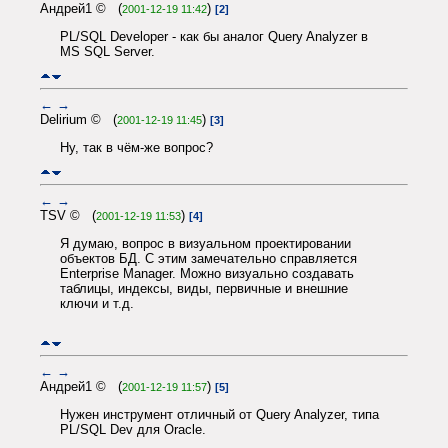
Андрей1 © (
)
2001-12-19 11:42
[2]
PL/SQL Developer - как бы аналог Query Analyzer в
MS SQL Server.
←
→
Delirium © (
)
2001-12-19 11:45
[3]
Ну, так в чём-же вопрос?
←
→
TSV © (
)
2001-12-19 11:53
[4]
Я думаю, вопрос в визуальном проектировании
объектов БД. С этим замечательно справляется
Enterprise Manager. Можно визуально создавать
таблицы, индексы, виды, первичные и внешние
ключи и т.д.
←
→
Андрей1 © (
)
2001-12-19 11:57
[5]
Нужен инструмент отличный от Query Analyzer, типа
PL/SQL Dev для Oracle.