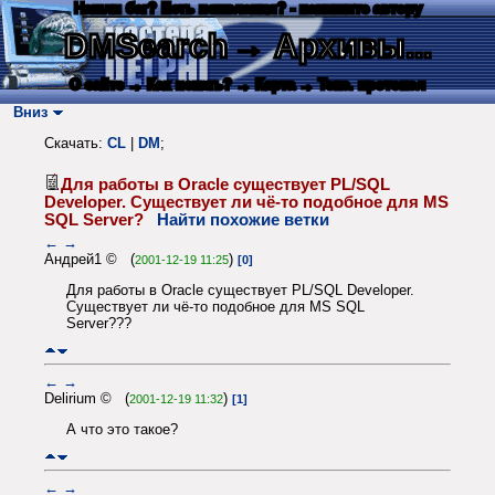
Нашли баг? Есть пожелания? - напишите автору
DMSearch
→ Архивы...
О сайте
→ Как искать?
→ Карта
→ Текс. протокол
Вниз
Скачать:
CL
|
DM
;
Для работы в Oracle существует PL/SQL
Developer. Существует ли чё-то подобное для MS
SQL Server?
Найти похожие ветки
←
→
Андрей1 © (
)
2001-12-19 11:25
[0]
Для работы в Oracle существует PL/SQL Developer.
Существует ли чё-то подобное для MS SQL
Server???
←
→
Delirium © (
)
2001-12-19 11:32
[1]
А что это такое?
←
→