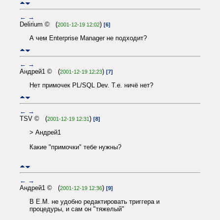
←
→
Delirium © (
)
2001-12-19 12:02
[6]
А чем Enterprise Manager не подходит?
←
→
Андрей1 © (
)
2001-12-19 12:23
[7]
Нет примочек PL/SQL Dev. Т.е. ничё нет?
←
→
TSV © (
)
2001-12-19 12:31
[8]
> Андрей1
Какие "примочки" тебе нужны?
←
→
Андрей1 © (
)
2001-12-19 12:36
[9]
В E.M. не удобно редактировать триггера и
процедуры, и сам он "тяжелый"