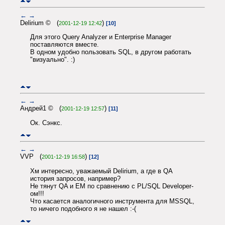
←
→
Delirium © (
)
2001-12-19 12:42
[10]
Для этого Query Analyzer и Enterprise Manager
поставляются вместе.
В одном удобно пользовать SQL, в другом работать
"визуально". :)
←
→
Андрей1 © (
)
2001-12-19 12:57
[11]
Ок. Сэнкс.
←
→
VVP (
)
2001-12-19 16:58
[12]
Хм интересно, уважаемый Delirium, а где в QA
история запросов, например?
Не тянут QA и EM по сравнению с PL/SQL Developer-
ом!!!
Что касается аналогичного инструмента для MSSQL,
то ничего подобного я не нашел :-(