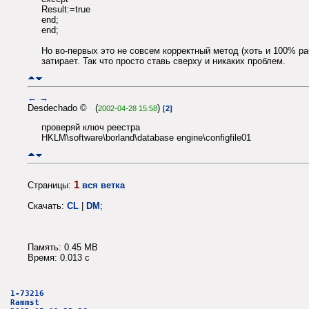
Result:=true
end;
end;
Но во-первых это не совсем корректный метод (хоть и 100% ра
затирает. Так что просто ставь сверху и никаких проблем.
←
→
Desdechado © (
)
2002-04-28 15:58
[2]
проверяй ключ реестра
HKLM\software\borland\database engine\configfile01
1
Страницы:
вся ветка
Скачать:
CL
|
DM
;
Память: 0.45 MB
Время: 0.013 c
1-73216
Rammst