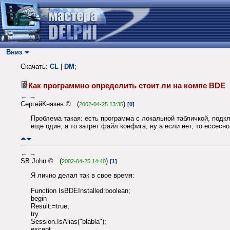
Вниз
Скачать:
CL
|
DM
;
Как программно определить стоит ли на компе BD
←
→
СергейКнязев © (
)
2002-04-25 13:35
[0]
Проблема такая: есть программа с локальной табличкой, подк
еще один, а то затрет файл конфига, ну а если нет, то ессес
←
→
SB.John © (
)
2002-04-25 14:40
[1]
Я лично делал так в свое время:
Function IsBDEInstalled:boolean;
begin
Result:=true;
try
Session.IsAlias("blabla");
except