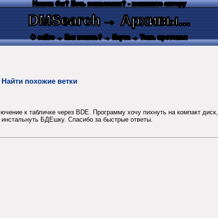
Нашли баг? Есть пожелания? - напишите автору
DMSearch
→ Архивы...
О сайте
→ Как искать?
→ Карта
→ Текс. протокол
E
Найти похожие ветки
лючение к табличке через BDE. Программу хочу пихнуть на компакт диск,
но инстальнуть БДЕшку. Спасибо за быстрые ответы.