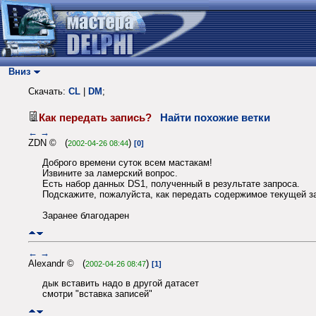
Вниз
Скачать:
CL
|
DM
;
Как передать запись?
Найти похожие ветки
←
→
ZDN © (
)
2002-04-26 08:44
[0]
Доброго времени суток всем мастакам!
Извините за ламерский вопрос.
Есть набор данных DS1, полученный в результате запроса.
Подскажите, пожалуйста, как передать содержимое текущей з
Заранее благодарен
←
→
Alexandr © (
)
2002-04-26 08:47
[1]
дык вставить надо в другой датасет
смотри "вставка записей"