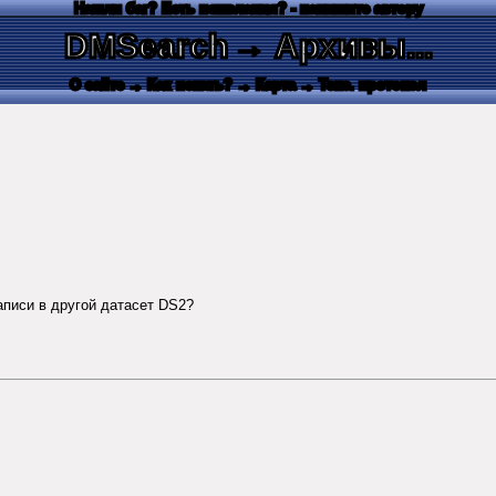
Нашли баг? Есть пожелания? - напишите автору
DMSearch
→ Архивы...
О сайте
→ Как искать?
→ Карта
→ Текс. протокол
аписи в другой датасет DS2?