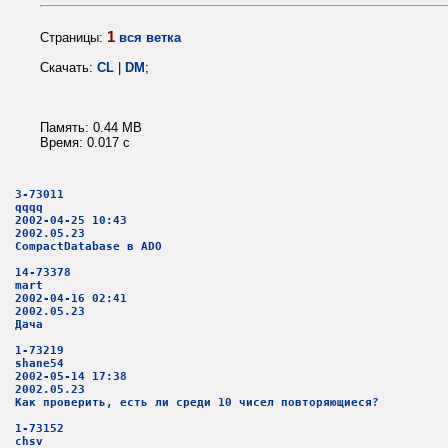
1
Страницы:
вся ветка
Скачать:
CL
|
DM
;
Память: 0.44 MB
Время: 0.017 c
3-73011
qqqq
2002-04-25 10:43
2002.05.23
CompactDatabase в ADO
14-73378
mart
2002-04-16 02:41
2002.05.23
Дача
1-73219
shane54
2002-05-14 17:38
2002.05.23
Как проверить, есть ли среди 10 чисел повторяющиеся?
1-73152
chsv