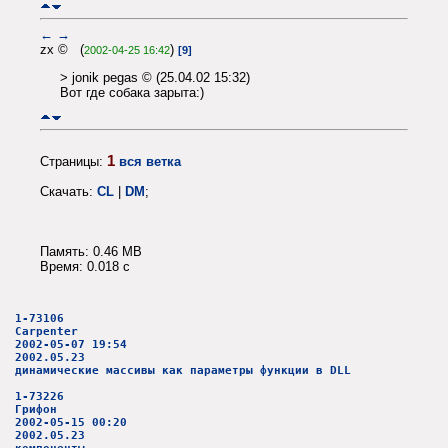
←
→
zx © (
)
2002-04-25 16:42
[9]
> jonik pegas © (25.04.02 15:32)
Вот где собака зарыта:)
1
Страницы:
вся ветка
Скачать:
CL
|
DM
;
Память: 0.46 MB
Время: 0.018 c
1-73106
Carpenter
2002-05-07 19:54
2002.05.23
динамические массивы как параметры функции в DLL
1-73226
Грифон
2002-05-15 00:20
2002.05.23