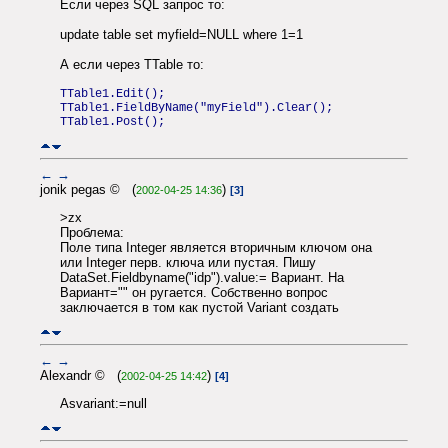
Если через SQL запрос то:
update table set myfield=NULL where 1=1
А если через TTable то:
TTable1.Edit();
TTable1.FieldByName("myField").Clear();
TTable1.Post();
←
→
jonik pegas © (
)
2002-04-25 14:36
[3]
>zx
Проблема:
Поле типа Integer является вторичным ключом она
или Integer перв. ключа или пустая. Пишу
DataSet.Fieldbyname("idp").value:= Вариант. На
Вариант="" он ругается. Собственно вопрос
заключается в том как пустой Variant создать
←
→
Alexandr © (
)
2002-04-25 14:42
[4]
Asvariant:=null