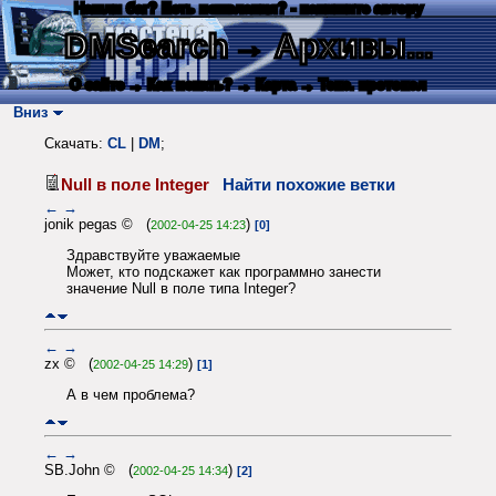
Нашли баг? Есть пожелания? - напишите автору
DMSearch
→ Архивы...
О сайте
→ Как искать?
→ Карта
→ Текс. протокол
Вниз
Скачать:
CL
|
DM
;
Null в поле Integer
Найти похожие ветки
←
→
jonik pegas © (
)
2002-04-25 14:23
[0]
Здравствуйте уважаемые
Может, кто подскажет как программно занести
значение Null в поле типа Integer?
←
→
zx © (
)
2002-04-25 14:29
[1]
А в чем проблема?
←
→
SB.John © (
)
2002-04-25 14:34
[2]