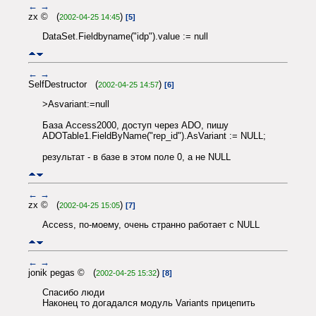
←
→
zx © (
)
2002-04-25 14:45
[5]
DataSet.Fieldbyname("idp").value := null
←
→
SelfDestructor (
)
2002-04-25 14:57
[6]
>Asvariant:=null
База Access2000, доступ через ADO, пишу
ADOTable1.FieldByName("rep_id").AsVariant := NULL;
результат - в базе в этом поле 0, а не NULL
←
→
zx © (
)
2002-04-25 15:05
[7]
Access, по-моему, очень странно работает с NULL
←
→
jonik pegas © (
)
2002-04-25 15:32
[8]
Спасибо люди
Наконец то догадался модуль Variants прицепить