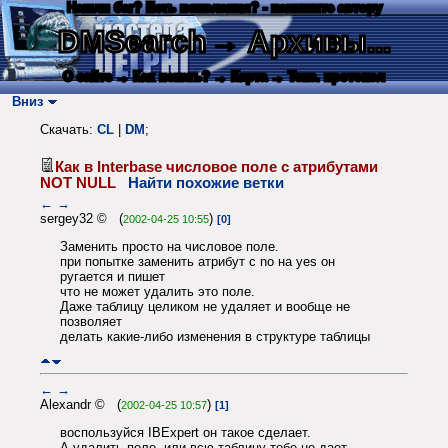
Нашли баг? Есть пожелания? - напишите автору
DMSearch
→ Архивы...
О сайте
→ Как искать?
→ Карта
→ Текс. протокол
Вниз
Скачать:
CL
|
DM
;
Как в Interbase числовое поле с атрибутами
NOT NULL
Найти похожие ветки
←
→
sergey32 © (
)
2002-04-25 10:55
[0]
Заменить просто на числовое поле.
при попытке заменить атрибут с no на yes он
ругается и пишет
что не может удалить это поле.
Даже таблицу целиком не удаляет и вообще не
позволяет
делать какие-либо изменения в структуре таблицы
←
→
Alexandr © (
)
2002-04-25 10:57
[1]
воспользуйся IBExpert он такое сделает.
А удалить поле, или всю таблицу тебе не дает