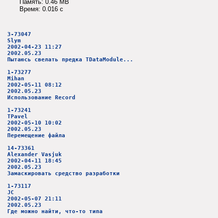
Память: 0.46 MB
Время: 0.016 c
3-73047
Slym
2002-04-23 11:27
2002.05.23
Пытаюсь свелать предка TDataModule...
1-73277
Mihan
2002-05-11 08:12
2002.05.23
Использование Record
1-73241
TPavel
2002-05-10 10:02
2002.05.23
Перемещение файла
14-73361
Alexander Vasjuk
2002-04-11 18:45
2002.05.23
Замаскировать средство разработки
1-73117
JC
2002-05-07 21:11
2002.05.23
Где можно найти, что-то типа