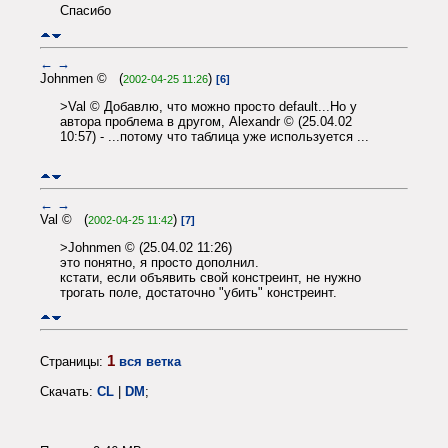
Спасибо
←
→
Johnmen © (
)
2002-04-25 11:26
[6]
>Val © Добавлю, что можно просто default...Но у
автора проблема в другом, Alexandr © (25.04.02
10:57) - ...потому что таблица уже используется ...
←
→
Val © (
)
2002-04-25 11:42
[7]
>Johnmen © (25.04.02 11:26)
это понятно, я просто дополнил.
кстати, если объявить свой констреинт, не нужно
трогать поле, достаточно "убить" констреинт.
1
Страницы:
вся ветка
Скачать:
CL
|
DM
;