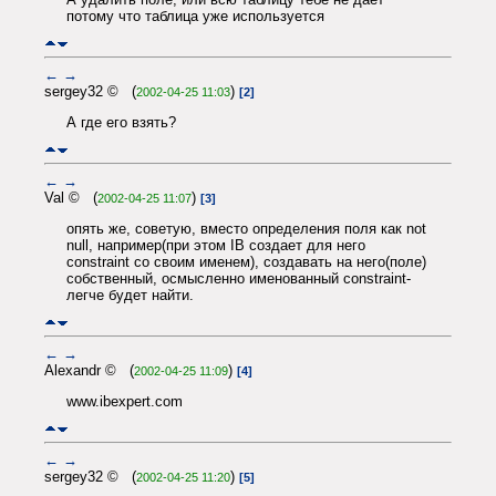
потому что таблица уже используется
←
→
sergey32 © (
)
2002-04-25 11:03
[2]
А где его взять?
←
→
Val © (
)
2002-04-25 11:07
[3]
опять же, советую, вместо определения поля как not
null, например(при этом IB создает для него
constraint со своим именем), создавать на него(поле)
собственный, осмысленно именованный constraint-
легче будет найти.
←
→
Alexandr © (
)
2002-04-25 11:09
[4]
www.ibexpert.com
←
→
sergey32 © (
)
2002-04-25 11:20
[5]