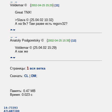
←
→
Voldemar © (
)
2002-04-25 15:29
[11]
Great TNX!
>Slava © (25.04.02 10:32)
А на 9х? Там разве есть regsrv32?
←
→
Anatoly Podgoretsky © (
)
2002-04-25 15:35
[12]
Voldemar © (25.04.02 15:29)
А как же
1
Страницы:
вся ветка
Скачать:
CL
|
DM
;
Память: 0.47 MB
Время: 0.023 c
14-73393
ATLANTIDO