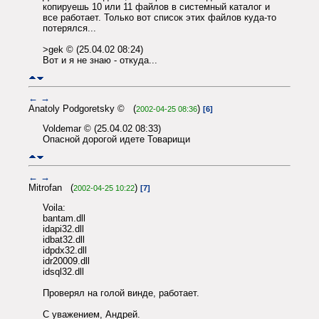
копируешь 10 или 11 файлов в системный каталог и
все работает. Только вот список этих файлов куда-то
потерялся...
>gek © (25.04.02 08:24)
Вот и я не знаю - откуда...
←
→
Anatoly Podgoretsky © (
)
2002-04-25 08:36
[6]
Voldemar © (25.04.02 08:33)
Опасной дорогой идете Товарищи
←
→
Mitrofan (
)
2002-04-25 10:22
[7]
Voila:
bantam.dll
idapi32.dll
idbat32.dll
idpdx32.dll
idr20009.dll
idsql32.dll
Проверял на голой винде, работает.
С уважением, Андрей.