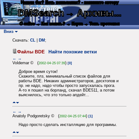
Нашли баг? Есть пожелания? - напишите автору
DMSearch
→ Архивы...
О сайте
→ Как искать?
→ Карта
→ Текс. протокол
Вниз
Скачать:
CL
|
DM
;
Файлы BDE
Найти похожие ветки
←
→
Voldemar © (
)
2002-04-25 07:39
[0]
Доброе время суток!
Скажите, плз, минимальный список файлов для
работы BDE. Никаких администраторов, десктопов и
пр. не надо, надо чтобы просто запускалась прога.
А-то я пошел на борланд, скачал BDE511, а потом
выяснилось, что это только апдейт...
←
→
Anatoly Podgoretsky © (
)
2002-04-25 07:44
[1]
Надо просто сделать инсталляцию для программы.