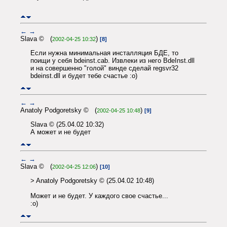
←
→
Slava © (
)
2002-04-25 10:32
[8]
Если нужна минимальная инсталляция БДЕ, то
поищи у себя bdeinst.cab. Извлеки из него BdeInst.dll
и на совершенно "голой" винде сделай regsvr32
bdeinst.dll и будет тебе счастье :о)
←
→
Anatoly Podgoretsky © (
)
2002-04-25 10:48
[9]
Slava © (25.04.02 10:32)
А может и не будет
←
→
Slava © (
)
2002-04-25 12:06
[10]
> Anatoly Podgoretsky © (25.04.02 10:48)
Может и не будет. У каждого свое счастье...
:o)