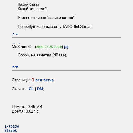
Какая база?
Какой тип поля?
У меня отлично "запихивается"
Попробуй использовать TADOBlobStream
←
→
McSimm © (
)
2002-04-25 15:19
[2]
Сорри, не заметил (dBase),
1
Страницы:
вся ветка
Скачать:
CL
|
DM
;
Память: 0.45 MB
Время: 0.027 c
1-73256
Slavok