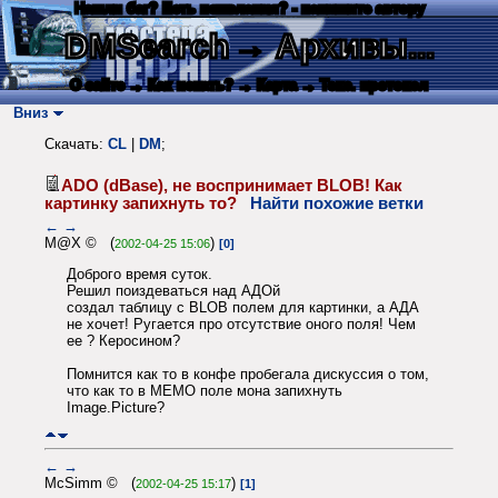
Нашли баг? Есть пожелания? - напишите автору
DMSearch
→ Архивы...
О сайте
→ Как искать?
→ Карта
→ Текс. протокол
Вниз
Скачать:
CL
|
DM
;
ADO (dBase), не воспринимает BLOB! Как
картинку запихнуть то?
Найти похожие ветки
←
→
M@X © (
)
2002-04-25 15:06
[0]
Доброго время суток.
Решил поиздеваться над АДОй
создал таблицу с BLOB полем для картинки, а АДА
не хочет! Ругается про отсутствие оного поля! Чем
ее ? Керосином?
Помнится как то в конфе пробегала дискуссия о том,
что как то в MEMO поле мона запихнуть
Image.Picture?
←
→
McSimm © (
)
2002-04-25 15:17
[1]