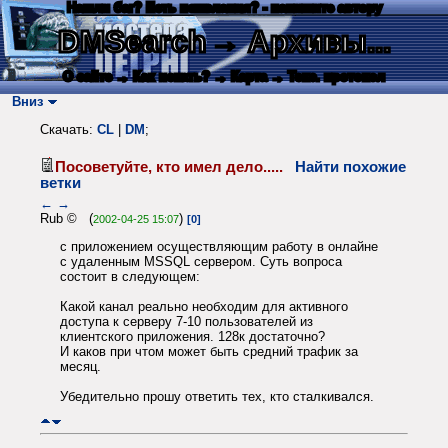
Нашли баг? Есть пожелания? - напишите автору
DMSearch
→ Архивы...
О сайте
→ Как искать?
→ Карта
→ Текс. протокол
Вниз
Скачать:
CL
|
DM
;
Посоветуйте, кто имел дело.....
Найти похожие
ветки
←
→
Rub © (
)
2002-04-25 15:07
[0]
с приложением осуществляющим работу в онлайне
с удаленным MSSQL сервером. Суть вопроса
состоит в следующем:
Какой канал реально необходим для активного
доступа к серверу 7-10 пользователей из
клиентского приложения. 128к достаточно?
И каков при чтом может быть средний трафик за
месяц.
Убедительно прошу ответить тех, кто сталкивался.