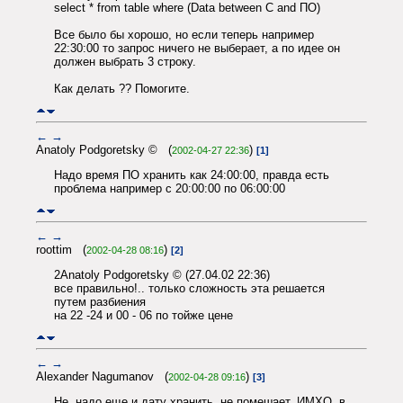
select * from table where (Data between C and ПО)
Все было бы хорошо, но если теперь например
22:30:00 то запрос ничего не выберает, а по идее он
должен выбрать 3 строку.
Как делать ?? Помогите.
←
→
Anatoly Podgoretsky © (
)
2002-04-27 22:36
[1]
Надо время ПО хранить как 24:00:00, правда есть
проблема например с 20:00:00 по 06:00:00
←
→
roottim (
)
2002-04-28 08:16
[2]
2Anatoly Podgoretsky © (27.04.02 22:36)
все правильно!.. только сложность эта решается
путем разбиения
на 22 -24 и 00 - 06 по тойже цене
←
→
Alexander Nagumanov (
)
2002-04-28 09:16
[3]
Не, надо еще и дату хранить, не помешает, ИМХО, в