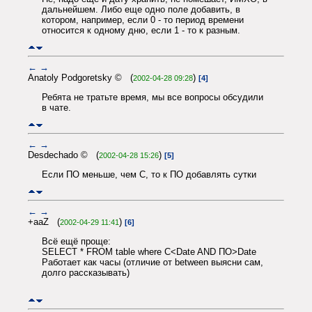
дальнейшем. Либо еще одно поле добавить, в
котором, например, если 0 - то период времени
относится к одному дню, если 1 - то к разным.
←
→
Anatoly Podgoretsky © (
)
2002-04-28 09:28
[4]
Ребята не тратьте время, мы все вопросы обсудили
в чате.
←
→
Desdechado © (
)
2002-04-28 15:26
[5]
Если ПО меньше, чем С, то к ПО добавлять сутки
←
→
+aaZ (
)
2002-04-29 11:41
[6]
Всё ещё проще:
SELECT * FROM table where С<Date AND ПО>Date
Работает как часы (отличие от between выясни сам,
долго рассказывать)