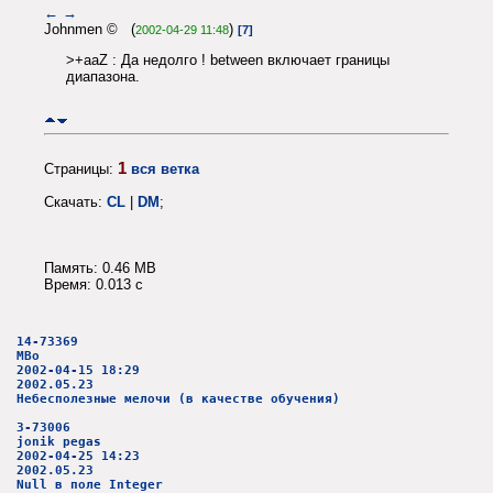
←
→
Johnmen © (
)
2002-04-29 11:48
[7]
>+aaZ : Да недолго ! between включает границы
диапазона.
1
Страницы:
вся ветка
Скачать:
CL
|
DM
;
Память: 0.46 MB
Время: 0.013 c
14-73369
MBo
2002-04-15 18:29
2002.05.23
Небесполезные мелочи (в качестве обучения)
3-73006
jonik pegas
2002-04-25 14:23
2002.05.23
Null в поле Integer