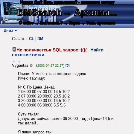
Нашли баг? Есть пожелания? - напишите автору
DMSearch
→ Архивы...
О сайте
→ Как искать?
→ Карта
→ Текс. протокол
Вниз
Скачать:
CL
|
DM
;
Не получаетсья SQL запрос :((((
Найти
похожие ветки
←
→
Vygantas © (
)
2002-04-27 22:27
[0]
Привет У меня такая сложная задача:
Имею таблицу:
Nr С По Цена Цена1
1 06:00:00 07:00:00 14,5 10,2
2 07:00:00 20:00:00 20,5 10,2
3 20:00:00 00:00:00 14,5 10,2
4 00:00:00 06:00:00 5,5 5,5
Суть такая:
Дапустим сейчас время 06:30:00, тогда Цена=14,5 и
так далей ...
Я пишу запрос так: