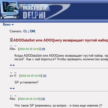
Вниз
Скачать:
CL
|
DM
;
ADODataSet или ADOQuery возвращает пустой наб
←
→
Abu (
)
2002-04-25 10:42
[0]
Когда ADODataSet или ADOQuery возвращает пустой набор, при его
record". Как с ней бороться? Чтобы проверить количество воз
←
→
zx © (
)
2002-04-25 10:45
[1]
SP установлен?
←
→
Abu (
)
2002-04-25 11:05
[2]
Что такое SP (извиняюсь за вопрос - я пока еще новичек )?