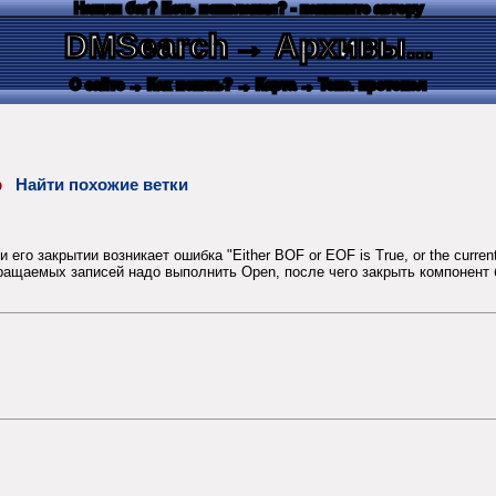
Нашли баг? Есть пожелания? - напишите автору
DMSearch
→ Архивы...
О сайте
→ Как искать?
→ Карта
→ Текс. протокол
ор
Найти похожие ветки
 закрытии возникает ошибка "Either BOF or EOF is True, or the current re
вращаемых записей надо выполнить Open, после чего закрыть компонент 