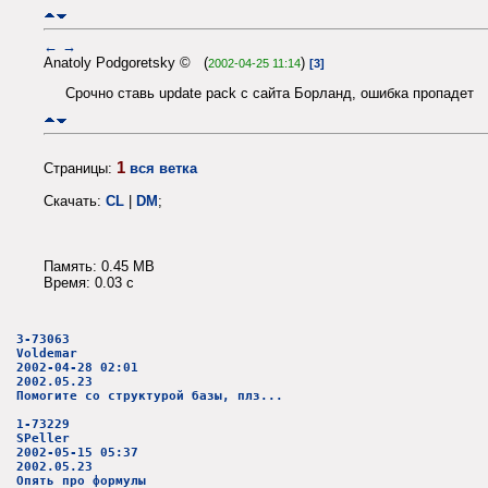
←
→
Anatoly Podgoretsky © (
)
2002-04-25 11:14
[3]
Срочно ставь update pack c сайта Борланд, ошибка пропадет
1
Страницы:
вся ветка
Скачать:
CL
|
DM
;
Память: 0.45 MB
Время: 0.03 c
3-73063
Voldemar
2002-04-28 02:01
2002.05.23
Помогите со структурой базы, плз...
1-73229
SPeller
2002-05-15 05:37
2002.05.23
Опять про формулы