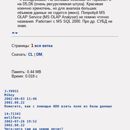
на D5,D6 (очень ресурсоемкая штука). Красивая
коенчно хренотень, но для анализа больших
объемов данных не годится (имхо). Попробуй MS
OLAP Service (MS OLAP Analyser) не помню чточно
названия. Работает с MS SQL 2000. Про др. СУБД не
знаю.
1
Страницы:
вся ветка
Скачать:
CL
|
DM
;
Память: 0.44 MB
Время: 0.018 c
3-70955
Mihey
2002-08-03 11:46
2002.08.22
Помогите, как с помощью ADO взять поле из базы данных
14-71343
melifaro
2002-07-26 19:52
2002.08.22
Чего-чего там на землю летит?