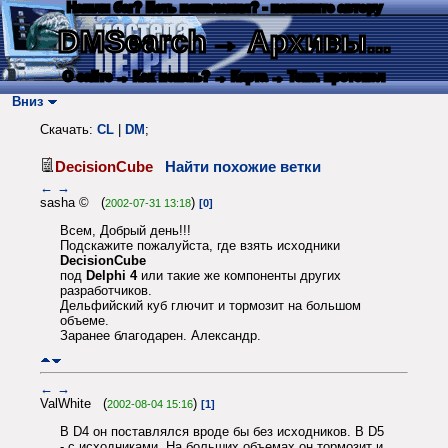
Нашли баг? Есть пожелания? - напишите автору
DMSearch
→ Архивы...
О сайте
→ Как искать?
→ Карта
→ Текс. протокол
Вниз
Скачать:
CL
|
DM
;
DecisionCube
Найти похожие ветки
←
→
sasha © (
)
2002-07-31 13:18
[0]
Всем, Добрый день!!!
Подскажите пожалуйста, где взять исходники
DecisionCube
под
Delphi 4
или такие же компоненты других
разработчиков.
Дельфийский куб глючит и тормозит на большом
объеме.
Заранее благодарен. Александр.
←
→
ValWhite (
)
2002-08-04 15:16
[1]
В D4 он поставлялся вроде бы без исходников. В D5
- с исходниками. На больших объемах он тормозит и