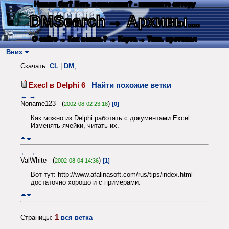
Нашли баг? Есть пожелания? - напишите автору
DMSearch
→ Архивы...
О сайте
→ Как искать?
→ Карта
→ Текс. протокол
Вниз
Скачать:
CL
|
DM
;
Execl в Delphi 6
Найти похожие ветки
←
→
Noname123 (
)
2002-08-02 23:18
[0]
Как можно из Delphi работать с документами Excel.
Изменять ячейки, читать их.
←
→
ValWhite (
)
2002-08-04 14:36
[1]
Вот тут: http://www.afalinasoft.com/rus/tips/index.html
достаточно хорошо и с примерами.
1
Страницы:
вся ветка