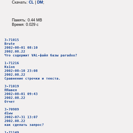
Скачать:
CL
|
DM
;
Память: 0.44 MB
Время: 0.029 c
3-71015
Brute
2002-08-01 08:10
2002.08.22
Что содержит VAL-файл базы paradox?
1-71216
Ksion
2002-08-10 23:08
2002.08.22
Сравнение строчки и текста.
3-71019
ППавел
2002-08-01 09:43
2002.08.22
Отчет
3-70989
diww
2002-07-31 13:07
2002.08.22
как сделать запрос?
1-71149