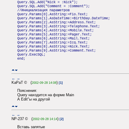
Query.SQL.Add("Nick = :Nick");
Query.SQL.Add("Comment = :Comment");
//Инициализация параметров
Query.Params[0].AsString:=Fio.Text;
Query.Params[1].AsDateTime:=BirthDay.DateTime;
Query.Params[2].AsString:=Address.Text;
Query.Params[3].AsString:=Telephone.Text;
Query.Params[4].AsString:=Mobile.Text;
Query.Params[5].AsString:=Pager.Text;
Query.Params[6].AsString:=Mail.Text;
Query.Params[7].AsString:=Icq.Text;
Query.Params[8].AsString:=Nick.Text;
Query.Params[9].AsString:=Comment.Text;
Query.ExecSQL;
end;
←
→
KaPaT © (
)
2002-09-28 14:08
[1]
Пояснения:
Query находится на форме Main
А Edit"ы на другой
←
→
NP-237 © (
)
2002-09-28 14:14
[2]
Вставь запятые