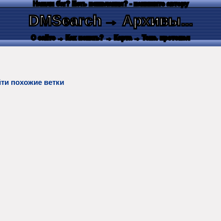
Нашли баг? Есть пожелания? - напишите автору
DMSearch
→ Архивы...
О сайте
→ Как искать?
→ Карта
→ Текс. протокол
ти похожие ветки