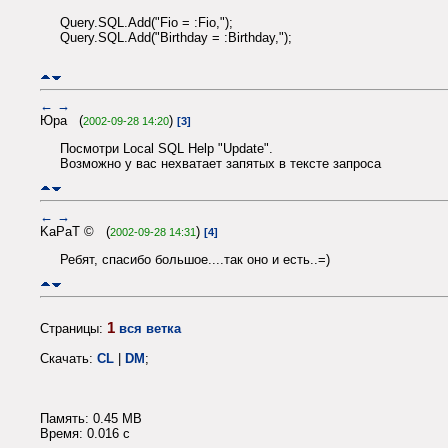
Query.SQL.Add("Fio = :Fio,");
Query.SQL.Add("Birthday = :Birthday,");
←
→
Юра (
)
2002-09-28 14:20
[3]
Посмотри Local SQL Help "Update".
Возможно у вас нехватает запятых в тексте запроса
←
→
KaPaT © (
)
2002-09-28 14:31
[4]
Ребят, спасибо большое....так оно и есть..=)
1
Страницы:
вся ветка
Скачать:
CL
|
DM
;
Память: 0.45 MB
Время: 0.016 c