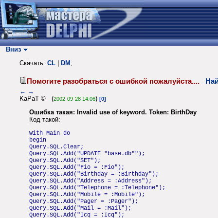
Вниз
Скачать:
CL
|
DM
;
Помогите разобраться с ошибкой пожалуйста....
Най
←
→
KaPaT © (
)
2002-09-28 14:06
[0]
Ошибка такая: Invalid use of keyword. Token: BirthDay
Код такой:
With Main do
begin
Query.SQL.Clear;
Query.SQL.Add("UPDATE "base.db"");
Query.SQL.Add("SET");
Query.SQL.Add("Fio = :Fio");
Query.SQL.Add("Birthday = :Birthday");
Query.SQL.Add("Address = :Address");
Query.SQL.Add("Telephone = :Telephone");
Query.SQL.Add("Mobile = :Mobile");
Query.SQL.Add("Pager = :Pager");
Query.SQL.Add("Mail = :Mail");
Query.SQL.Add("Icq = :Icq");