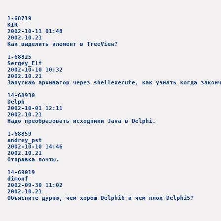
1-68719
KIR
2002-10-11 01:48
2002.10.21
Как выделить элемент в TreeView?
1-68825
Sergey_Elf
2002-10-10 10:32
2002.10.21
Запускаю архиватор через shellexecute, как узнать когда закон
14-68930
Delph
2002-10-01 12:11
2002.10.21
Надо преобразовать исходники Java в Delphi.
1-68859
andrey_pst
2002-10-10 14:46
2002.10.21
Отправка почты.
14-69019
dimonf
2002-09-30 11:02
2002.10.21
Объясните дурню, чем хорош Delphi6 и чем плох Delphi5?