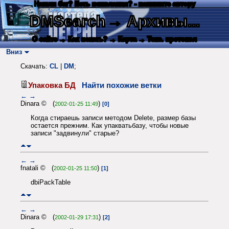
Нашли баг? Есть пожелания? - напишите автору
DMSearch
→ Архивы...
О сайте
→ Как искать?
→ Карта
→ Текс. протокол
Вниз
Скачать:
CL
|
DM
;
Упаковка БД
Найти похожие ветки
←
→
Dinara © (
)
2002-01-25 11:49
[0]
Когда стираешь записи методом Delete, размер базы
остается прежним. Как упакватьбазу, чтобы новые
записи "задвинули" старые?
←
→
fnatali © (
)
2002-01-25 11:50
[1]
dbiPackTable
←
→
Dinara © (
)
2002-01-29 17:31
[2]