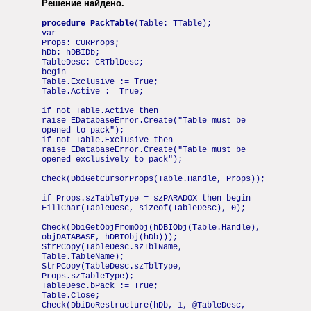
Решение найдено.
procedure PackTable
(Table: TTable);
var
Props: CURProps;
hDb: hDBIDb;
TableDesc: CRTblDesc;
begin
Table.Exclusive := True;
Table.Active := True;
if not Table.Active then
raise EDatabaseError.Create("Table must be
opened to pack");
if not Table.Exclusive then
raise EDatabaseError.Create("Table must be
opened exclusively to pack");
Check(DbiGetCursorProps(Table.Handle, Props));
if Props.szTableType = szPARADOX then begin
FillChar(TableDesc, sizeof(TableDesc), 0);
Check(DbiGetObjFromObj(hDBIObj(Table.Handle),
objDATABASE, hDBIObj(hDb)));
StrPCopy(TableDesc.szTblName,
Table.TableName);
StrPCopy(TableDesc.szTblType,
Props.szTableType);
TableDesc.bPack := True;
Table.Close;
Check(DbiDoRestructure(hDb, 1, @TableDesc,