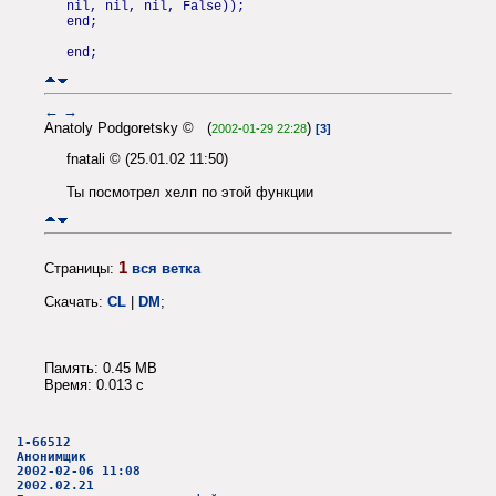
nil, nil, nil, False));
end;
end;
←
→
Anatoly Podgoretsky © (
)
2002-01-29 22:28
[3]
fnatali © (25.01.02 11:50)
Ты посмотрел хелп по этой функции
1
Страницы:
вся ветка
Скачать:
CL
|
DM
;
Память: 0.45 MB
Время: 0.013 c
1-66512
Анонимщик
2002-02-06 11:08
2002.02.21