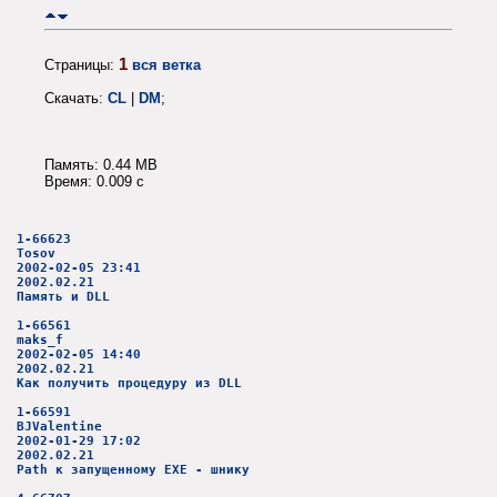
1
Страницы:
вся ветка
Скачать:
CL
|
DM
;
Память: 0.44 MB
Время: 0.009 c
1-66623
Tosov
2002-02-05 23:41
2002.02.21
Память и DLL
1-66561
maks_f
2002-02-05 14:40
2002.02.21
Как получить процедуру из DLL
1-66591
BJValentine
2002-01-29 17:02
2002.02.21
Path к запущенному EXE - шнику