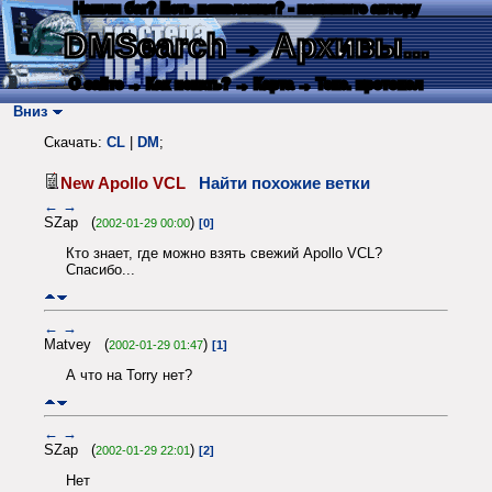
Нашли баг? Есть пожелания? - напишите автору
DMSearch
→ Архивы...
О сайте
→ Как искать?
→ Карта
→ Текс. протокол
Вниз
Скачать:
CL
|
DM
;
New Apollo VCL
Найти похожие ветки
←
→
SZap (
)
2002-01-29 00:00
[0]
Кто знает, где можно взять свежий Apollo VCL?
Спасибо...
←
→
Matvey (
)
2002-01-29 01:47
[1]
А что на Torry нет?
←
→
SZap (
)
2002-01-29 22:01
[2]
Нет