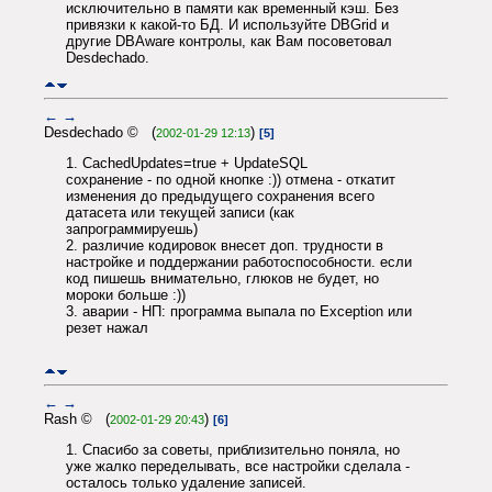
исключительно в памяти как временный кэш. Без
привязки к какой-то БД. И используйте DBGrid и
другие DBAware контролы, как Вам посоветовал
Desdechado.
←
→
Desdechado © (
)
2002-01-29 12:13
[5]
1. CachedUpdates=true + UpdateSQL
сохранение - по одной кнопке :)) отмена - откатит
изменения до предыдущего сохранения всего
датасета или текущей записи (как
запрограммируешь)
2. различие кодировок внесет доп. трудности в
настройке и поддержании работоспособности. если
код пишешь внимательно, глюков не будет, но
мороки больше :))
3. аварии - НП: программа выпала по Exception или
резет нажал
←
→
Rash © (
)
2002-01-29 20:43
[6]
1. Спасибо за советы, приблизительно поняла, но
уже жалко переделывать, все настройки сделала -
осталось только удаление записей.