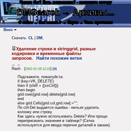
Нашли баг? Есть пожелания? - напишите автору
DMSearch
→ Архивы...
О сайте
→ Как искать?
→ Карта
→ Текс. протокол
Вниз
Скачать:
CL
|
DM
;
Удаление строки в stringgrid, разные
кодировки и временные файлы
запросов.
Найти похожие ветки
←
→
Rash (
)
2002-01-28 12:15
[0]
Подскажите, пожалуйста:
if (key=VK_DELETE)
then if (shift = ([ssCtrl]))
then begin
grid.rows[grid.row].delete(grid.row)
end
else grid.Cells[grid.col,grid.row]:="";
По ctrl-Del выдается ошибка - нельзя удалить
колонку или строку.
Как здесь нужно использовать Delete? Или проще
переприсвоить значения в таблице? (Сетка
используется для ввода перечня деталей в заказе).