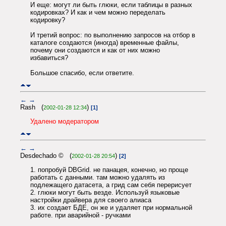
И еще: могут ли быть глюки, если таблицы в разных
кодировках? И как и чем можно переделать
кодировку?
И третий вопрос: по выполнению запросов на отбор в
каталоге создаются (иногда) временные файлы,
почему они создаются и как от них можно
избавиться?
Большое спасибо, если ответите.
←
→
Rash (
)
2002-01-28 12:34
[1]
Удалено модератором
←
→
Desdechado © (
)
2002-01-28 20:54
[2]
1. попробуй DBGrid. не панацея, конечно, но проще
работать с данными. там можно удалять из
подлежащего датасета, а грид сам себя перерисует
2. глюки могут быть везде. Используй языковые
настройки драйвера для своего алиаса
3. их создает БДЕ, он же и удаляет при нормальной
работе. при аварийной - ручками