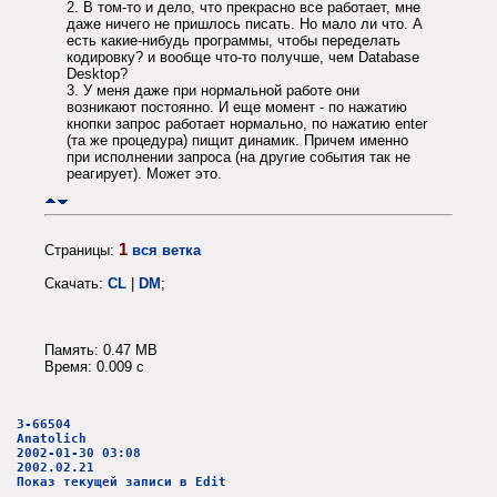
2. В том-то и дело, что прекрасно все работает, мне
даже ничего не пришлось писать. Но мало ли что. А
есть какие-нибудь программы, чтобы переделать
кодировку? и вообще что-то получше, чем Database
Desktop?
3. У меня даже при нормальной работе они
возникают постоянно. И еще момент - по нажатию
кнопки запрос работает нормально, по нажатию enter
(та же процедура) пищит динамик. Причем именно
при исполнении запроса (на другие события так не
реагирует). Может это.
1
Страницы:
вся ветка
Скачать:
CL
|
DM
;
Память: 0.47 MB
Время: 0.009 c
3-66504
Anatolich
2002-01-30 03:08
2002.02.21
Показ текущей записи в Edit