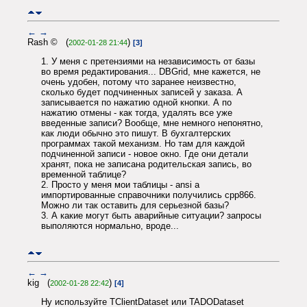
←
→
Rash © (
)
2002-01-28 21:44
[3]
1. У меня с претензиями на независимость от базы
во время редактирования... DBGrid, мне кажется, не
очень удобен, потому что заранее неизвестно,
сколько будет подчиненных записей у заказа. А
записывается по нажатию одной кнопки. А по
нажатию отмены - как тогда, удалять все уже
введенные записи? Вообще, мне немного непонятно,
как люди обычно это пишут. В бухгалтерских
программах такой механизм. Но там для каждой
подчиненной записи - новое окно. Где они детали
хранят, пока не записана родительская запись, во
временной таблице?
2. Просто у меня мои таблицы - ansi а
импортированные справочники получились cpp866.
Можно ли так оставить для серьезной базы?
3. А какие могут быть аварийные ситуации? запросы
выполяются нормально, вроде...
←
→
kig (
)
2002-01-28 22:42
[4]
Ну используйте TClientDataset или TADODataset