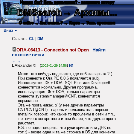
Нашли баг? Есть пожелания? - напишите автору
DMSearch
→ Архивы...
О сайте
→ Как искать?
→ Карта
→ Текс. протокол
Вниз
Скачать:
CL
|
DM
;
ORA-06413 - Connection not Open
Найти
похожие ветки
←
→
EAlexander © (
)
2002-01-29 14:56
[0]
Может кто-нибудь подскажет, где собака зарыта ?:(
При коннекте к Ora PE 8.0.6 появляется subj.
Используется D5 + DOA. SQL Plus или Developer6
коннестится нормально. Другая программа,
использующая D5 + DOA, только параметры
коннеста system/manager@CNT, коннектится
нормально.
Эта же прога никак. :( (у нее другие параметры
CNT/CNT@CNT) - пароль и пользователь верные.
metalink говорит, что какие то проблемы в сети и т.п.,
т.е. ничего конкретного и тем более, что другая прога
работает.
P.S. не надо говорить, что руки кривые или ДНК не
тот :) - везде одна и та же строчка в D5 для коннекта