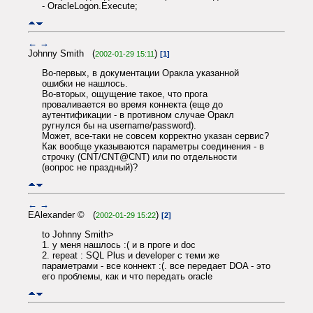
- OracleLogon.Execute;
←
→
Johnny Smith (
)
2002-01-29 15:11
[1]
Во-первых, в документации Оракла указанной
ошибки не нашлось.
Во-вторых, ощущение такое, что прога
проваливается во время коннекта (еще до
аутентификации - в противном случае Оракл
ругнулся бы на username/password).
Может, все-таки не совсем корректно указан сервис?
Как вообще указываются параметры соединения - в
строчку (CNT/CNT@CNT) или по отдельности
(вопрос не праздный)?
←
→
EAlexander © (
)
2002-01-29 15:22
[2]
to Johnny Smith>
1. у меня нашлось :( и в проге и doc
2. repeat : SQL Plus и developer с теми же
параметрами - все коннект :(. все передает DOA - это
его проблемы, как и что передать oracle