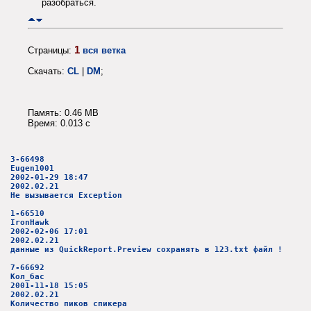
разобраться.
1
Страницы:
вся ветка
Скачать:
CL
|
DM
;
Память: 0.46 MB
Время: 0.013 c
3-66498
Eugen1001
2002-01-29 18:47
2002.02.21
Не вызывается Exception
1-66510
IronHawk
2002-02-06 17:01
2002.02.21
данные из QuickReport.Preview сохранять в 123.txt файл !
7-66692
Кол_бас
2001-11-18 15:05
2002.02.21
Количество пиков спикера