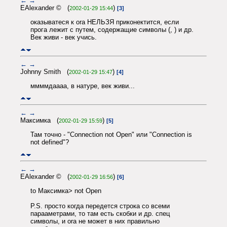
←
→
EAlexander © (
)
2002-01-29 15:44
[3]
оказыватеся к ora НЕЛЬЗЯ приконектится, если
прога лежит с путем, содержащие символы (, ) и др.
Век живи - век учись.
←
→
Johnny Smith (
)
2002-01-29 15:47
[4]
ммммдаааа, в натуре, век живи...
←
→
Максимка (
)
2002-01-29 15:59
[5]
Там точно - "Connection not Open" или "Сonnection is
not defined"?
←
→
EAlexander © (
)
2002-01-29 16:56
[6]
to Максимка> not Open
P.S. просто когда передется строка со всеми
парааметрами, то там есть скобки и др. спец
символы, и ora не может в них правильно