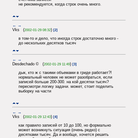
не рекомендуется, когда строк очень много.
←
→
Vks (
)
2002-01-29 08:32
[2]
в том-то и дело, что иногда строк достаточно много -
до нескольких десятков тысяч
←
→
Desdechado © (
)
2002-01-29 11:49
[3]
дык, кто ж с такими объемами в гриде работает?!
нормальный человек не может разобраться, если
записей больше 200-300. на кой десятки тысяч?
пересмотри логику задачи. может, стоит поделить
выборку на части
←
→
Vks (
)
2002-01-29 12:43
[4]
как правило записей от 10 до 100, но формально
может возникнуть ситуация (очень редко) с
десятками тысяч. Да и вообще, хочется решить