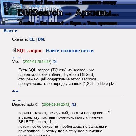
Нашли баг? Есть пожелания? - напишите автору
DMSearch
→ Архивы...
О сайте
→ Как искать?
→ Карта
→ Текс. протокол
Вниз
Скачать:
CL
|
DM
;
SQL запрос
Найти похожие ветки
←
→
Vks (
)
2002-01-28 14:42
[0]
Есть SQL запрос (TQuery) из нескольких
парадоксовских таблиц. Нужно в DBGrid,
отображающей содержание этого запроса,
пронумеровать по порядку записи (1,2,3 ...) Help plz.!
←
→
Desdechado © (
)
2002-01-28 20:42
[1]
вориант, может, не лучший, но для парадокса ...?
в своем qry поставь поле-константу с именем
SELECT 1 num, f1 ....
потом после открытия пробегаешь по записям и
присваиваешь этому полю текущее значение
счетчика записей