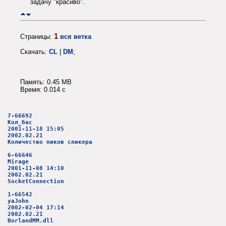
задачу "красиво".
1
Страницы:
вся ветка
Скачать:
CL
|
DM
;
Память: 0.45 MB
Время: 0.014 c
7-66692
Кол_бас
2001-11-18 15:05
2002.02.21
Количество пиков спикера
6-66646
Mirage
2001-11-08 14:10
2002.02.21
SocketConnection
1-66542
yaJohn
2002-02-04 17:14
2002.02.21
BorlandMM.dll