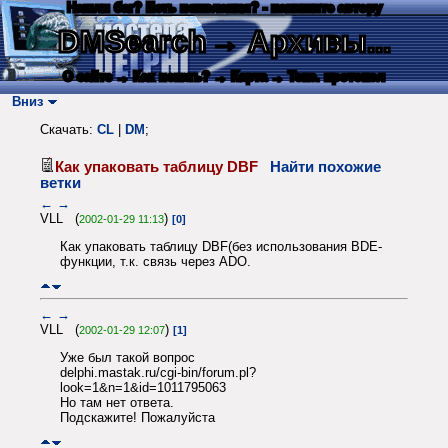
Нашли баг? Есть пожелания? - напишите автору
DMSearch
→ Архивы...
О сайте
→ Как искать?
→ Карта
→ Текс. протокол
Вниз
Скачать:
CL
|
DM
;
Как упаковать таблицу DBF
Найти похожие
ветки
←
→
VLL (
)
2002-01-29 11:13
[0]
Как упаковать таблицу DBF(без использования BDE-
функции, т.к. связь через ADO.
←
→
VLL (
)
2002-01-29 12:07
[1]
Уже был такой вопрос
delphi.mastak.ru/cgi-bin/forum.pl?
look=1&n=1&id=1011795063
Но там нет ответа.
Подскажите! Пожалуйста