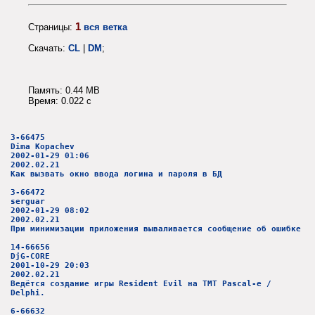
1
Страницы:
вся ветка
Скачать:
CL
|
DM
;
Память: 0.44 MB
Время: 0.022 c
3-66475
Dima Kopachev
2002-01-29 01:06
2002.02.21
Как вызвать окно ввода логина и пароля в БД
3-66472
serguar
2002-01-29 08:02
2002.02.21
При минимизации приложения вываливается сообщение об ошибке
14-66656
DjG-CORE
2001-10-29 20:03
2002.02.21
Ведётся создание игры Resident Evil на TMT Pascal-е /
Delphi.
6-66632