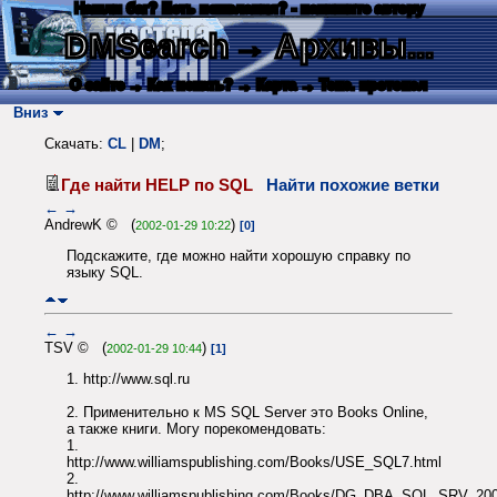
Нашли баг? Есть пожелания? - напишите автору
DMSearch
→ Архивы...
О сайте
→ Как искать?
→ Карта
→ Текс. протокол
Вниз
Скачать:
CL
|
DM
;
Где найти HELP по SQL
Найти похожие ветки
←
→
AndrewK © (
)
2002-01-29 10:22
[0]
Подскажите, где можно найти хорошую справку по
языку SQL.
←
→
TSV © (
)
2002-01-29 10:44
[1]
1. http://www.sql.ru
2. Применительно к MS SQL Server это Books Online,
а также книги. Могу порекомендовать:
1.
http://www.williamspublishing.com/Books/USE_SQL7.html
2.
http://www.williamspublishing.com/Books/DG_DBA_SQL_SRV_200