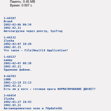
Память: 0.45 MB
Время: 0.007 c
1-66587
Brand
2002-02-06 00:34
2002.02.21
Автозагрузка через реестр, SysTray
1-66532
ilysha
2002-02-07 10:20
2002.02.21
Что такое - File|New|CLX Application?
1-66527
sammy
2002-02-07 08:38
2002.02.21
Удаление файлов.
4-66703
LORN
2001-12-19 22:13
2002.02.21
Есть ли у кого - готовая прога ФОРМАТИРОВАНИЕ ДИСКЕТ?
3-66454
ilysha
2002-01-27 18:43
2002.02.21
Автоинкрементное поле и TUpdateSQL