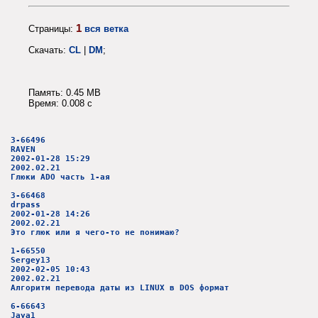
1
Страницы:
вся ветка
Скачать:
CL
|
DM
;
Память: 0.45 MB
Время: 0.008 c
3-66496
RAVEN
2002-01-28 15:29
2002.02.21
Глюки ADO часть 1-ая
3-66468
drpass
2002-01-28 14:26
2002.02.21
Это глюк или я чего-то не понимаю?
1-66550
Sergey13
2002-02-05 10:43
2002.02.21
Алгоритм перевода даты из LINUX в DOS формат
6-66643
Jaya1