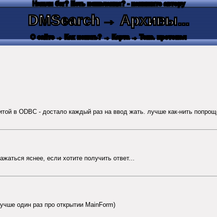
Нашли баг? Есть пожелания? - напишите автору
DMSearch
→ Архивы...
О сайте
→ Как искать?
→ Карта
→ Текс. протокол
ой в ODBC - достало каждый раз на ввод жать. лучше как-нить попроще,
ажаться яснее, если хотите получить ответ...
учше один раз про открытии MainForm)