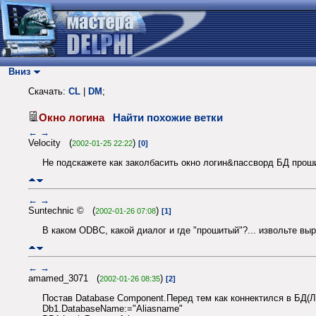
Вниз
Скачать:
CL
|
DM
;
Окно логина
Найти похожие ветки
←
→
Velocity (
)
2002-01-25 22:22
[0]
Не подскажете как заколбасить окно логин&пассворд БД прошит
←
→
Suntechnic © (
)
2002-01-26 07:08
[1]
В каком ODBC, какой диалог и где "прошитый"?... извольте выр
←
→
amamed_3071 (
)
2002-01-26 08:35
[2]
Постав Database Component.Перед тем как коннектился в БД(Л
Db1.DatabaseName:="Aliasname"