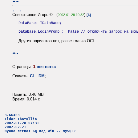
←
→
Севостьянов Игорь © (
)
2002-01-28 10:32
[6]
DataBase: TDataBase;
DataBase.LoginPromp := False // Отключить запрос на вхо
Других вариантов нет, разве только OCI
1
Страницы:
вся ветка
Скачать:
CL
|
DM
;
Память: 0.46 MB
Время: 0.014 c
3-66463
Ildar Ibatullin
2002-01-28 07:31
2002.02.21
Нужна легкая БД под Win -- mySQL?