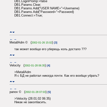
DB1.LoginPromp:=false
DB1.Params.Clear;
DB1.Params.Add("USER NAME="+Username)
DB1.Params.Add("Password="+Password)
DB1.Connect:=True;
←
→
MetallAdm © (
)
2002-01-26 15:02
[3]
так может вообще его уберещь коль достало ???
←
→
Velocity (
)
2002-01-28 06:35
[4]
>MetallAdm
Я с БД не работал никогда почти. Как его вообще убрать?
←
→
panov © (
)
2002-01-28 07:03
[5]
>Velocity (28.01.02 06:35)
Никак не заколбасить.