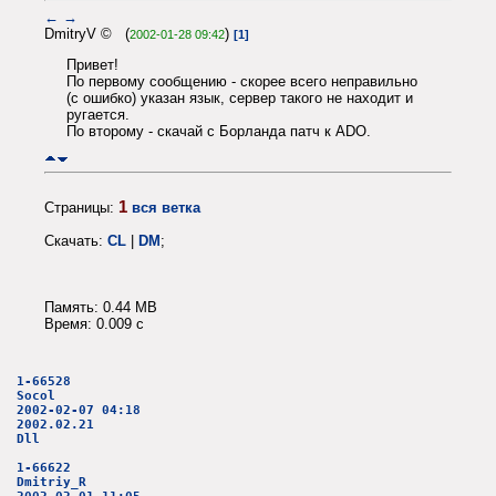
←
→
DmitryV © (
)
2002-01-28 09:42
[1]
Привет!
По первому сообщению - скорее всего неправильно
(с ошибко) указан язык, сервер такого не находит и
ругается.
По второму - скачай с Борланда патч к ADO.
1
Страницы:
вся ветка
Скачать:
CL
|
DM
;
Память: 0.44 MB
Время: 0.009 c
1-66528
Socol
2002-02-07 04:18
2002.02.21
Dll
1-66622
Dmitriy_R