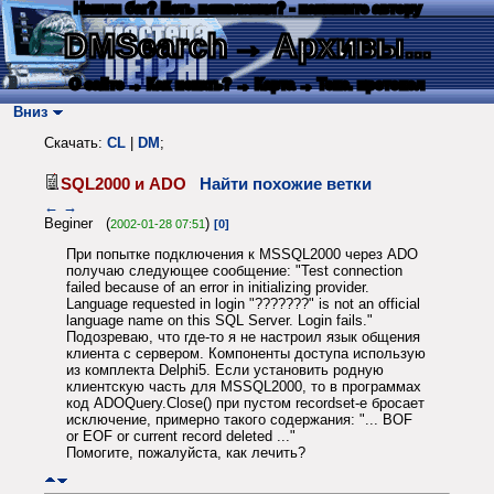
Нашли баг? Есть пожелания? - напишите автору
DMSearch
→ Архивы...
О сайте
→ Как искать?
→ Карта
→ Текс. протокол
Вниз
Скачать:
CL
|
DM
;
SQL2000 и ADO
Найти похожие ветки
←
→
Beginer (
)
2002-01-28 07:51
[0]
При попытке подключения к MSSQL2000 через ADO
получаю следующее сообщение: "Test connection
failed because of an error in initializing provider.
Language requested in login "???????" is not an official
language name on this SQL Server. Login fails."
Подозреваю, что где-то я не настроил язык общения
клиента с сервером. Компоненты доступа использую
из комплекта Delphi5. Если установить родную
клиентскую часть для MSSQL2000, то в программах
код ADOQuery.Close() при пустом recordset-е бросает
исключение, примерно такого содержания: "... BOF
or EOF or current record deleted ..."
Помогите, пожалуйста, как лечить?