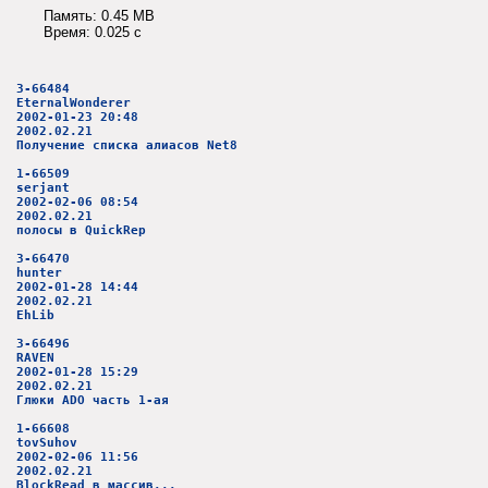
Память: 0.45 MB
Время: 0.025 c
3-66484
EternalWonderer
2002-01-23 20:48
2002.02.21
Получение списка алиасов Net8
1-66509
serjant
2002-02-06 08:54
2002.02.21
полосы в QuickRep
3-66470
hunter
2002-01-28 14:44
2002.02.21
EhLib
3-66496
RAVEN
2002-01-28 15:29
2002.02.21
Глюки ADO часть 1-ая
1-66608
tovSuhov
2002-02-06 11:56
2002.02.21
BlockRead в массив...