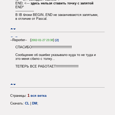
END; <---
здесь нельзя ставить точку с запятой
END^
------------------
В IB блоки BEGIN..END не заканчиваются запятыми,
в отличие от Pascal.
←
→
--Reporter-- (
)
2002-01-27 23:38
[2]
СПАСИБО!!!!!!!!!!!!!!!!!!!!!!!!!!!!!!!!!!!!!!!
Сообщение об ошибке указывало куда то не туда и
это меня сбило с толку...
ТЕПЕРЬ ВСЕ РАБОТАЕТ!!!!!!!!!!!!!!!!!!!!!!
1
Страницы:
вся ветка
Скачать:
CL
|
DM
;