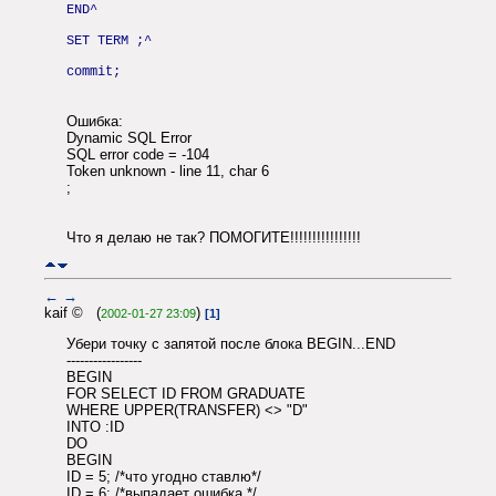
END^
SET TERM ;^
commit;
Ошибка:
Dynamic SQL Error
SQL error code = -104
Token unknown - line 11, char 6
;
Что я делаю не так? ПОМОГИТЕ!!!!!!!!!!!!!!!!
←
→
kaif © (
)
2002-01-27 23:09
[1]
Убери точку с запятой после блока BEGIN...END
-----------------
BEGIN
FOR SELECT ID FROM GRADUATE
WHERE UPPER(TRANSFER) <> "D"
INTO :ID
DO
BEGIN
ID = 5; /*что угодно ставлю*/
ID = 6; /*выпадает ошибка */