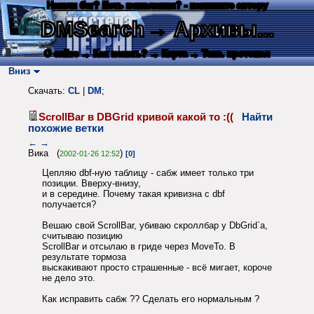
Нашли баг? Есть пожелания? - напишите автору
DMSearch
→ Архивы...
О сайте
→ Как искать?
→ Карта
→ Текс. протокол
Вниз
Скачать:
CL
|
DM
;
ScrollBar в DBGrid кривой какой то :((
Найти
похожие ветки
←
→
Вика (
)
2002-01-26 12:52
[0]
Цепляю dbf-ную таблицу - сабж имеет только три
позиции. Вверху-внизу,
и в середине. Почему такая кривизна с dbf
получается?
Вешаю свой ScrollBar, убиваю скроллбар у DbGrid`а,
считываю позицию
ScrollBar и отсылаю в гриде через MoveTo. В
результате тормоза
выскакивают просто страшенные - всё мигает, короче
не дело это.
Как исправить сабж ?? Сделать его нормальным ?