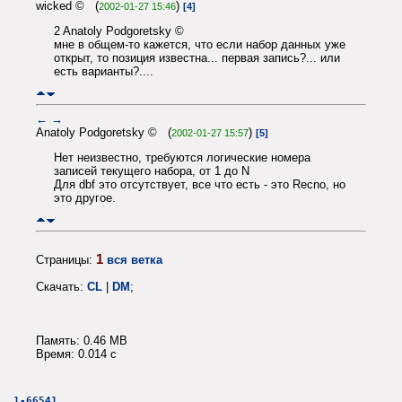
wicked © (
)
2002-01-27 15:46
[4]
2 Anatoly Podgoretsky ©
мне в общем-то кажется, что если набор данных уже
открыт, то позиция известна... первая запись?... или
есть варианты?....
←
→
Anatoly Podgoretsky © (
)
2002-01-27 15:57
[5]
Нет неизвестно, требуются логические номера
записей текущего набора, от 1 до N
Для dbf это отсутствует, все что есть - это Recno, но
это другое.
1
Страницы:
вся ветка
Скачать:
CL
|
DM
;
Память: 0.46 MB
Время: 0.014 c
1-66541