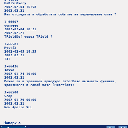
UnDISCOvery
2002-02-04 16:58
2002.02.21
Как отследить и обработать событие на перемещение окна ?
1-66607
oomneeq
2002-02-04 18:21
2002.02.21
TFieldDef через TField ?
1-66581
MystiX
2002-02-05 18:35
2002.02.21
TXT
3-66426
savva
2002-01-24 10:00
2002.02.21
Можно ли в хранимой прцедуре InterBase вызывать функции,
хранящиеся в самой базе (Functions)
3-66500
SZap
2002-01-29 00:00
2002.02.21
New Apollo VCL
Наверх