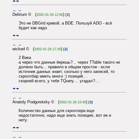
←
→
Delirium © (
)
2002-01-26 12:56
[1]
Это не DBGrid кривой, а BDE. Пользуй ADO - всё
будет как надо.
←
→
wicked © (
)
2002-01-26 17:34
[2]
2 Вика
а через что данные берешь?... через TTable такого не
должно быть... правило в общем простое - если
источник данных знает, сколько у него записей, то
скроллбар иметь много :) позиций....
скороей всего, у тебя TQuery.... угадал?....
←
→
Anatoly Podgoretsky © (
)
2002-01-26 23:45
[3]
Количество данных для скроллера еще
недостаточно, надо еще знать позицию, вот ее и
нету.
←
→