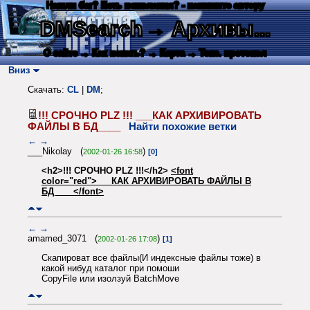
Нашли баг? Есть пожелания? - напишите автору
DMSearch
→ Архивы...
О сайте
→ Как искать?
→ Карта
→ Текс. протокол
Вниз
Скачать:
CL
|
DM
;
!!! СРОЧНО PLZ !!! ___КАК АРХИВИРОВАТЬ
ФАЙЛЫ В БД____
Найти похожие ветки
←
→
___Nikolay (
)
2002-01-26 16:58
[0]
<h2>!!! СРОЧНО PLZ !!!</h2>
<font
color="red">___КАК АРХИВИРОВАТЬ ФАЙЛЫ В
БД____</font>
←
→
amamed_3071 (
)
2002-01-26 17:08
[1]
Скапироват все файлы(И индексные файлы тоже) в
какой нибуд каталог при помоши
CopyFile или изолзуй BatchMove