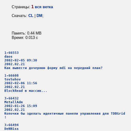
1
Страницы:
вся ветка
Скачать:
CL
|
DM
;
Память: 0.44 MB
Время: 0.013 c
1-66553
daos
2002-02-05 09:30
2002.02.21
Как вывести дочернюю форму mdi на передний план?
1-66608
tovSuhov
2002-02-06 11:56
2002.02.21
BlockRead в массив...
3-66432
MetallAdm
2002-01-26 15:09
2002.02.21
Копочки бы зделать идентичные панели управления для TDBGrid
!
3-66494
DeNNiss