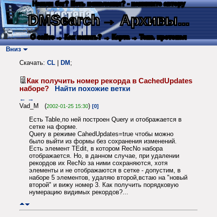
Нашли баг? Есть пожелания? - напишите автору
DMSearch
→ Архивы...
О сайте
→ Как искать?
→ Карта
→ Текс. протокол
Вниз
Скачать:
CL
|
DM
;
Как получить номер рекорда в CachedUpdates
наборе?
Найти похожие ветки
←
→
Vad_M (
)
2002-01-25 15:30
[0]
Есть Table,по ней построен Query и отображается в
сетке на форме.
Query в режиме CahedUpdates=true чтобы можно
было выйти из формы без сохранения изменений.
Есть элемент TEdit, в котором RecNo набора
отображается. Но, в данном случае, при удалении
рекордов их RecNo за ними сохраняются, хотя
элементы и не отображаются в сетке - допустим, в
наборе 5 элементов, удаляю второй,встаю на "новый
второй" и вижу номер 3. Как получить порядковую
нумерацию видимых рекордов?...