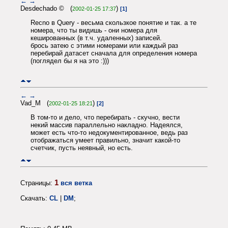
←
→
Desdechado © (
)
2002-01-25 17:37
[1]
Recno в Query - весьма скользкое понятие и так. а те
номера, что ты видишь - они номера для
кешированных (в т.ч. удаленных) записей.
брось затею с этими номерами или каждый раз
перебирай датасет сначала для определения номера
(поглядел бы я на это :)))
←
→
Vad_M (
)
2002-01-25 18:21
[2]
В том-то и дело, что перебирать - скучно, вести
некий массив параллельно накладно. Надеялся,
может есть что-то недокументированное, ведь раз
отображаться умеет правильно, значит какой-то
счетчик, пусть неявный, но есть.
1
Страницы:
вся ветка
Скачать:
CL
|
DM
;