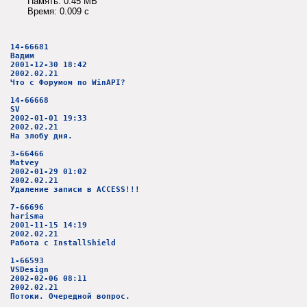
Память: 0.45 MB
Время: 0.009 c
14-66681
Вадим
2001-12-30 18:42
2002.02.21
Что с Форумом по WinAPI?
14-66668
SV
2002-01-01 19:33
2002.02.21
На злобу дня.
3-66466
Matvey
2002-01-29 01:02
2002.02.21
Удаление записи в ACCESS!!!
7-66696
harisma
2001-11-15 14:19
2002.02.21
Работа с InstallShield
1-66593
VSDesign
2002-02-06 08:11
2002.02.21
Потоки. Очередной вопрос.