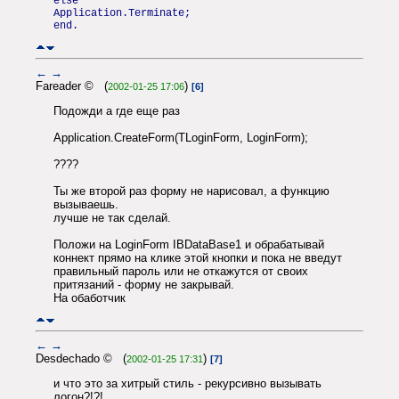
else
Application.Terminate;
end.
←
→
Fareader © (
)
2002-01-25 17:06
[6]
Подожди а где еще раз
Application.CreateForm(TLoginForm, LoginForm);
????
Ты же второй раз форму не нарисовал, а функцию
вызываешь.
лучше не так сделай.
Положи на LoginForm IBDataBase1 и обрабатывай
коннект прямо на клике этой кнопки и пока не введут
правильный пароль или не откажутся от своих
притязаний - форму не закрывай.
На обаботчик
←
→
Desdechado © (
)
2002-01-25 17:31
[7]
и что это за хитрый стиль - рекурсивно вызывать
логон?!?!