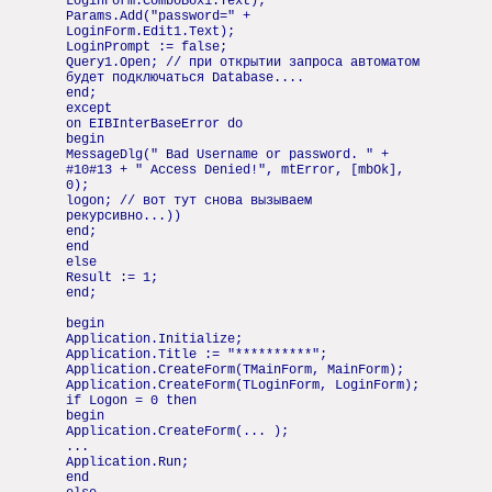
LoginForm.ComboBox1.Text);
Params.Add("password=" +
LoginForm.Edit1.Text);
LoginPrompt := false;
Query1.Open; // при открытии запроса автоматом
будет подключаться Database....
end;
except
on EIBInterBaseError do
begin
MessageDlg(" Bad Username or password. " +
#10#13 + " Access Denied!", mtError, [mbOk],
0);
logon; // вот тут снова вызываем
рекурсивно...))
end;
end
else
Result := 1;
end;
begin
Application.Initialize;
Application.Title := "**********";
Application.CreateForm(TMainForm, MainForm);
Application.CreateForm(TLoginForm, LoginForm);
if Logon = 0 then
begin
Application.CreateForm(... );
...
Application.Run;
end