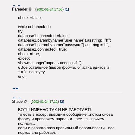
←
→
Fareader © (
)
2002-01-24 17:06
[1]
check:=false;
while not check do
try
database1.connected:=false;
database1.parambyname("user name").asstring:="ff";
database1.parambyname("password").asstring:="ff";
database1.connected:=true;
check:=true;
except
showmessage("пароль неверный!");
//Все остальное (вызов формы, очистка едитов и
т.д.) - по вкусу
end;
←
→
$hade © (
)
2002-01-24 17:12
[2]
ВОТ!!! ИМЕННО ТАК И НЕ РАБОТАЕТ!
то есть в except выводим сообщение...потом снова
форму и проверяем пароль и...все...п...причем
полный...
если с первого раза правильный парольввести - все
нормально работает...