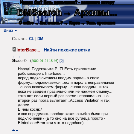
Нашли баг? Есть пожелания? - напишите автору
DMSearch
→ Архивы...
О сайте
→ Как искать?
→ Карта
→ Текс. протокол
Вниз
Скачать:
CL
|
DM
;
InterBase...
Найти похожие ветки
←
→
$hade © (
)
2002-01-24 15:46
[0]
Народ! Подскажите PLZ! Есть приложение
работающее с Interbase...
перед подключением вводим пароль в свою
форму...подключаемся...если пароль неправильный
- снова показываем форму - снова воодим...и так
пока не введем правильно или не нажмем отмену...
тока вот если первый раз ввели неправильно - на
второй раз прога вылетает...Access Violation и так
далее...
В чем косяк?
и как определить вообще какая ошибка была при
подключении? (а то оно на все ругаеца просто -
EInterbaseError или чтото подобное)...