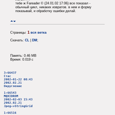
тебе ж Fareader © (24.01.02 17:06) все показал -
обычный цикл, никаких извратов. в нем и форму
показывай, и обработку ошибки делай.
1
Страницы:
вся ветка
Скачать:
CL
|
DM
;
Память: 0.46 MB
Время: 0.019 c
3-66437
Стас
2002-01-22 08:43
2002.02.21
Округление
1-66543
M@XIDROM
2002-02-03 15:43
2002.02.21
Jpeg->StringGrid
1-66516