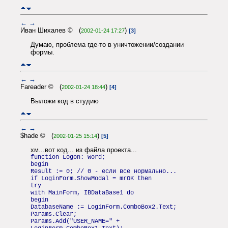
←
→
Иван Шихалев © (
)
2002-01-24 17:27
[3]
Думаю, проблема где-то в уничтожении/создании
формы.
←
→
Fareader © (
)
2002-01-24 18:44
[4]
Выложи код в студию
←
→
$hade © (
)
2002-01-25 15:14
[5]
хм...вот код... из файла проекта...
function Logon: word;
begin
Result := 0; // 0 - если все нормально...
if LoginForm.ShowModal = mrOK then
try
with MainForm, IBDataBase1 do
begin
DatabaseName := LoginForm.ComboBox2.Text;
Params.Clear;
Params.Add("USER_NAME=" +