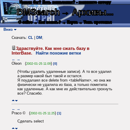
Нашли баг? Есть пожелания? - напишите автору
DMSearch
→ Архивы...
О сайте
→ Как искать?
→ Карта
→ Текс. протокол
Вниз
Скачать:
CL
|
DM
;
Здраствуйте. Как мне сжать базу в
InterBase.
Найти похожие ветки
←
→
Oleon (
)
2002-01-25 11:09
[0]
(Чтобы удалить удаленные записи). А то все удалил
а размер какой был такой и остался.
Я поудалаял все delete from <tableName>, но она же
физически не удалила из база, а только пометила
как удаленные. А как мне их действительно грохнуть
все? Спасибо.
←
→
Praco © (
)
2002-01-25 11:25
[1]
Сделать select