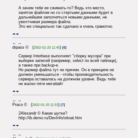
А зачем тебе ее сжимать-то? Ведь это место,
занятое файлом но со стертыми данными будет в
дальнейшем заполняться новыми данными, не
увелтчивая размера файла.
Это же специально так сделано и очень грамотно.
←
→
drpass © (
)
2002-01-25 11:45
[6]
Сервер Interbase выполняет "сборку мусора" при
выборке записей (например, select по всей таблице),
а также при backup-е.
Но размер файла тут не причем. Он в принципе не
должен уменьшаться - чтобы производительность
сервера оставалась на должном уровне. Ведь тебе
не жалко пяти мегабайт
←
→
Praco © (
)
2002-01-25 11:53
[7]
2Alexandr © Какие шутки?
http://ib.demo.ru/DevInfo/oitoat.htm
←
→