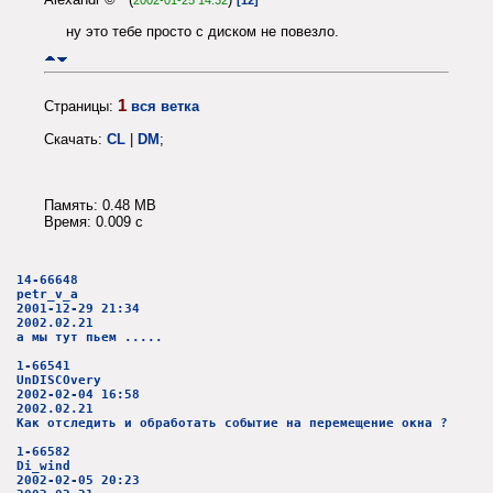
2002-01-25 14:32
[12]
ну это тебе просто с диском не повезло.
1
Страницы:
вся ветка
Скачать:
CL
|
DM
;
Память: 0.48 MB
Время: 0.009 c
14-66648
petr_v_a
2001-12-29 21:34
2002.02.21
а мы тут пьем .....
1-66541
UnDISCOvery
2002-02-04 16:58
2002.02.21
Как отследить и обработать событие на перемещение окна ?
1-66582
Di_wind
2002-02-05 20:23