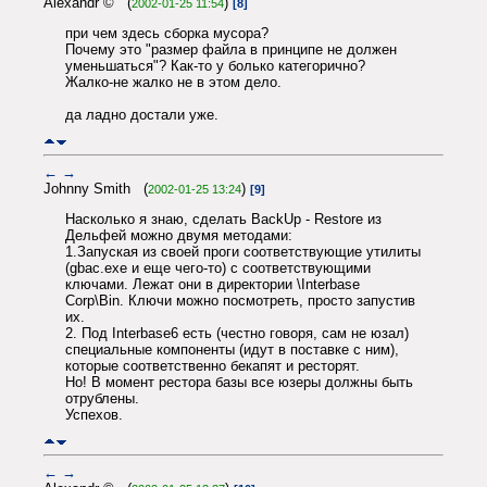
Alexandr © (
)
2002-01-25 11:54
[8]
при чем здесь сборка мусора?
Почему это "размер файла в принципе не должен
уменьшаться"? Как-то у болько категорично?
Жалко-не жалко не в этом дело.
да ладно достали уже.
←
→
Johnny Smith (
)
2002-01-25 13:24
[9]
Насколько я знаю, сделать BackUp - Restore из
Дельфей можно двумя методами:
1.Запуская из своей проги соответствующие утилиты
(gbac.exe и еще чего-то) с соответствующими
ключами. Лежат они в директории \Interbase
Corp\Bin. Ключи можно посмотреть, просто запустив
их.
2. Под Interbase6 есть (честно говоря, сам не юзал)
специальные компоненты (идут в поставке с ним),
которые соответственно бекапят и ресторят.
Но! В момент рестора базы все юзеры должны быть
отрублены.
Успехов.
←
→