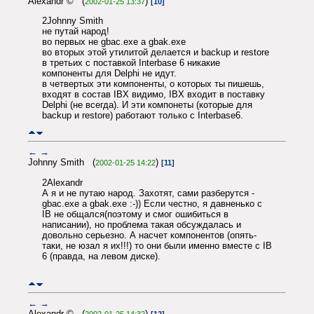
Alexandr © (
)
2002-01-25 13:37
[10]
2Johnny Smith
не путай народ!
во первых не gbac.exe а gbak.exe
во вторых этой утилитой делается и backup и restore
в третьих с поставкой Interbase 6 никакие
компоненты для Delphi не идут.
в четвертых эти компоненты, о которых ты пишешь,
входят в состав IBX видимо, IBX входит в поставку
Delphi (не всегда). И эти компонеты (которые для
backup и restore) работают только с Interbase6.
←
→
Johnny Smith (
)
2002-01-25 14:22
[11]
2Alexandr
А я и не путаю народ. Захотят, сами разберутся -
gbac.exe а gbak.exe :-)) Если честно, я давненько с
IB не общался(поэтому и смог ошибиться в
написании), но проблема такая обсуждалась и
довольно серьезно. А насчет компонентов (опять-
таки, не юзал я их!!!) то они были именно вместе с IB
6 (правда, на левом диске).
←
→
Alexandr © (
)