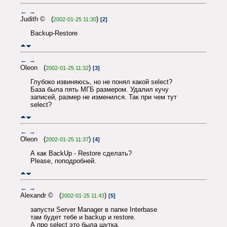
←
→
Judith © (
)
2002-01-25 11:30
[2]
Backup-Restore
←
→
Oleon (
)
2002-01-25 11:32
[3]
Глубоко извиняюсь, но не понял какой select?
База была пять МГБ размером. Удалил кучу
записей, размер не изменилcя. Так при чем тут
select?
←
→
Oleon (
)
2002-01-25 11:37
[4]
А как BackUp - Restore cделать?
Please, поподробней.
←
→
Alexandr © (
)
2002-01-25 11:43
[5]
запусти Server Manager в папке Interbase
там будет тебе и backup и restore.
А про select это была шутка.