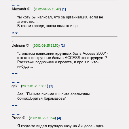
←
→
Alexandr © (
)
2002-01-25 13:42
[1]
ты хоть бы написал, что за организация, если не
агентство...
В каком городе, какая оплата и пр.
←
→
Delirium © (
)
2002-01-25 13:50
[2]
"с опытом написания
крупных
баз в Access 2000" -
это кто же крупные базы в ACCESS конструирует?
Расскажи подробнее о проекте, и про з.п. что-
нибудь...
←
→
gek (
)
2002-01-25 13:51
[3]
Ага, "Пишите письма и шлите апельсины
бочках.Братья Карамазовы"
←
→
Praco © (
)
2002-01-25 13:54
[4]
Я когда-то видел крупную базу на Акцессе - один