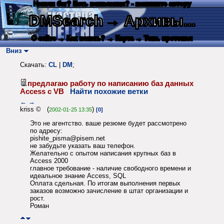
Нашли баг? Есть пожелания? - напишите автору
DMSearch
→ Архивы...
О сайте
→ Как искать?
→ Карта
→ Текс. протокол
Вниз
Скачать:
CL
|
DM
;
предлагаю работу по написанию баз данных
Access с VB
Найти похожие ветки
←
→
kriss © (
)
2002-01-25 13:35
[0]
Это не агентство. ваше резюме будет рассмотрено
по адресу:
pishite_pisma@pisem.net
не забудьте указать ваш телефон.
Желательно с опытом написания крупных баз в
Access 2000
главное требование - наличие свободного времени и
идеальное знание Access, SQL
Оплата сдельная. По итогам выполнения первых
заказов возможно зачисление в штат организации и
рост.
Роман