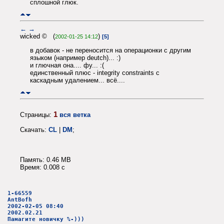
сплошной глюк.
←
→
wicked © (
)
2002-01-25 14:12
[5]
в добавок - не переносится на операционки с другим
языком (например deutch)... :)
и глючная она.... фу... :(
единственный плюс - integrity constraints с
каскадным удалением... всё....
1
Страницы:
вся ветка
Скачать:
CL
|
DM
;
Память: 0.46 MB
Время: 0.008 c
1-66559
AntBofh
2002-02-05 08:40
2002.02.21
Памагите новичку %-)))