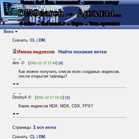
Нашли баг? Есть пожелания? - напишите автору
DMSearch
→ Архивы...
О сайте
→ Как искать?
→ Карта
→ Текс. протокол
Вниз
Скачать:
CL
|
DM
;
Имена индексов
Найти похожие ветки
←
→
dim- © (
)
2001-12-17 17:48
[0]
Как можно получить список всех созданых индексов,
после открытия таблицы?
←
→
DmitryA © (
)
2001-12-17 19:13
[1]
Каких индексов NDX, MDX, CDX, FPX?
1
Страницы:
вся ветка
Скачать:
CL
|
DM
;