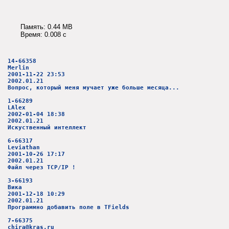
Память: 0.44 MB
Время: 0.008 c
14-66358
Merlin
2001-11-22 23:53
2002.01.21
Вопрос, который меня мучает уже больше месяца...
1-66289
LAlex
2002-01-04 18:38
2002.01.21
Искуственный интеллект
6-66317
Leviathan
2001-10-26 17:17
2002.01.21
Файл через TCP/IP !
3-66193
Вика
2001-12-18 10:29
2002.01.21
Программно добавить поле в TFields
7-66375
chira@kras.ru