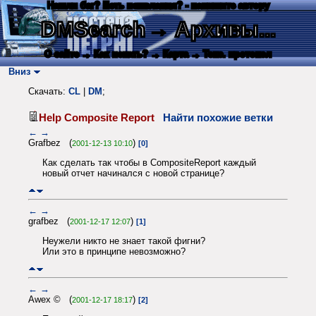
Нашли баг? Есть пожелания? - напишите автору
DMSearch
→ Архивы...
О сайте
→ Как искать?
→ Карта
→ Текс. протокол
Вниз
Скачать:
CL
|
DM
;
Help Composite Report
Найти похожие ветки
←
→
Grafbez (
)
2001-12-13 10:10
[0]
Как сделать так чтобы в CompositeReport каждый
новый отчет начинался с новой странице?
←
→
grafbez (
)
2001-12-17 12:07
[1]
Неужели никто не знает такой фигни?
Или это в принципе невозможно?
←
→
Awex © (
)
2001-12-17 18:17
[2]