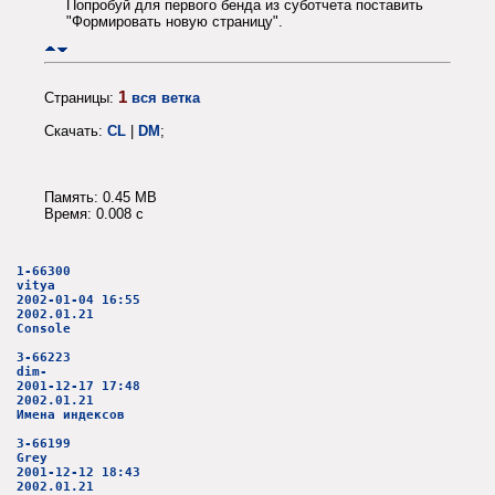
Попробуй для первого бенда из суботчета поставить
"Формировать новую страницу".
1
Страницы:
вся ветка
Скачать:
CL
|
DM
;
Память: 0.45 MB
Время: 0.008 c
1-66300
vitya
2002-01-04 16:55
2002.01.21
Console
3-66223
dim-
2001-12-17 17:48
2002.01.21
Имена индексов
3-66199
Grey
2001-12-12 18:43
2002.01.21