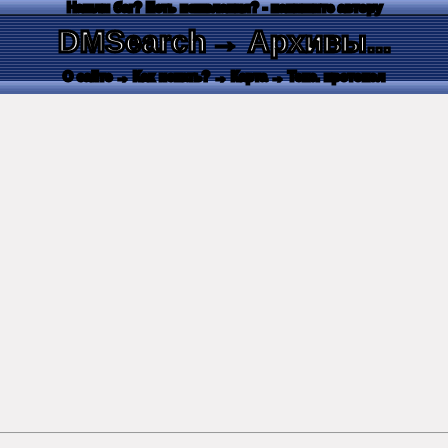
Нашли баг? Есть пожелания? - напишите автору
DMSearch
→ Архивы...
О сайте
→ Как искать?
→ Карта
→ Текс. протокол