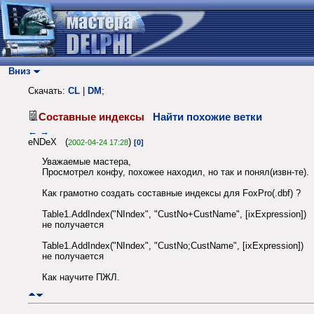
Вниз
Скачать:
CL
|
DM
;
Составные индексы
Найти похожие ветки
←
→
eNDeX (
)
2002-04-24 17:28
[0]
Уважаемые мастера,
Просмотрел конфу, похожее находил, но так и понял(извн-те).
Как грамотно создать составные индексы для FoxPro(.dbf) ?
Table1.AddIndex("NIndex", "CustNo+CustName", [ixExpression])
не получается
Table1.AddIndex("NIndex", "CustNo;CustName", [ixExpression])
не получается
Как научите ПЖЛ.