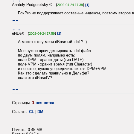
←
→
Anatoly Podgoretsky © (
)
2002-04-24 17:39
[1]
FoxPro не поддерживает составные индексы, поэтому второе в
←
→
eNDeX (
)
2002-04-24 17:59
[2]
А может это у меня dBase-ый .dbf ? :)
Мне нужно проиндексировать .dbf-файл
по двум полям, например есть:
поле DPM - хранит даты (тип DATE)
поле VPM - хранит время (тип Character)
и понятно, нужно упорядочить их как DPM+VPM.
Как это сделать правильно в Дельфи?
если это dBaseIV?
1
Страницы:
вся ветка
Скачать:
CL
|
DM
;
Память: 0.45 MB