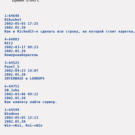
Время: 0.045 c
1-64648
Rikoshet
2002-05-03 17:25
2002.05.20
Как в Richedit-е сделать всю строку, на которой стоит каретка
4-64883
NIC2
2002-03-17 09:23
2002.05.20
Номеронабератель
3-64525
Pavel_S
2002-04-23 14:07
2002.05.20
INTERBASE и LOOKUPS
6-64751
SB.John
2002-03-06 09:12
2002.05.20
Как клиенту найти сервер.
1-64599
Windeus
2002-05-05 12:13
2002.05.20
Win->Koi, Koi->Win