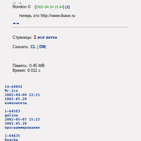
←
→
Romkin © (
)
2002-04-24 15:44
[2]
теперь это http://www.ibase.ru
1
Страницы:
вся ветка
Скачать:
CL
|
DM
;
Память: 0.45 MB
Время: 0.011 c
14-64842
Mr.Ice
2002-04-08 22:21
2002.05.20
компоненты
1-64583
galina
2002-05-07 15:22
2002.05.20
программирование
1-64635
Dyacha