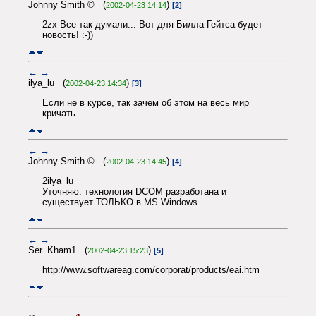
Johnny Smith © (
)
2002-04-23 14:14
[2]
2zx Все так думали... Вот для Билла Гейтса будет
новость! :-))
←
→
ilya_lu (
)
2002-04-23 14:34
[3]
Если не в курсе, так зачем об этом на весь мир
кричать..
←
→
Johnny Smith © (
)
2002-04-23 14:45
[4]
2ilya_lu
Уточняю: технология DCOM разработана и
существует ТОЛЬКО в MS Windows
←
→
Ser_Kham1 (
)
2002-04-23 15:23
[5]
http://www.softwareag.com/corporat/products/eai.htm