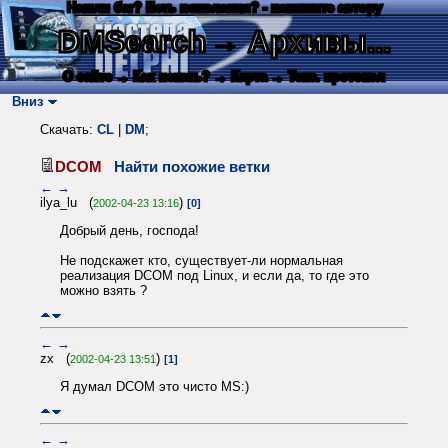
Нашли баг? Есть пожелания? - напишите автору
DMSearch
→ Архивы...
О сайте
→ Как искать?
→ Карта
→ Текс. протокол
Вниз
Скачать:
CL
|
DM
;
DCOM
Найти похожие ветки
←
→
ilya_lu (
)
2002-04-23 13:16
[0]
Добрый день, господа!
Не подскажет кто, существует-ли нормальная
реализация DCOM под Linux, и если да, то где это
можно взять ?
←
→
zx (
)
2002-04-23 13:51
[1]
Я думал DCOM это чисто MS:)
←
→