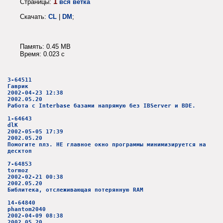
1
Страницы:
вся ветка
Скачать:
CL
|
DM
;
Память: 0.45 MB
Время: 0.023 c
3-64511
Гаврик
2002-04-23 12:38
2002.05.20
Работа с Interbase базами напрямую без IBServer и BDE.
1-64643
dlK
2002-05-05 17:39
2002.05.20
Помогите плз. НЕ главное окно программы минимизируется на
десктоп
7-64853
tormoz
2002-02-21 00:38
2002.05.20
Библитека, отслеживающая потерянную RAM
14-64840
phantom2040
2002-04-09 08:38
2002.05.20