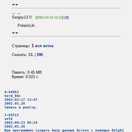
←
→
Sergey13 © (
)
2002-04-23 10:12
[3]
PolarisLib
1
Страницы:
вся ветка
Скачать:
CL
|
DM
;
Память: 0.45 MB
Время: 0.021 c
4-64863
Serd_hhc
2002-03-17 13:47
2002.05.20
Запись в реестр.
3-64512
velk
2002-04-23 09:29
2002.05.20
Как программно создать базу данных Access с помощью Delphi