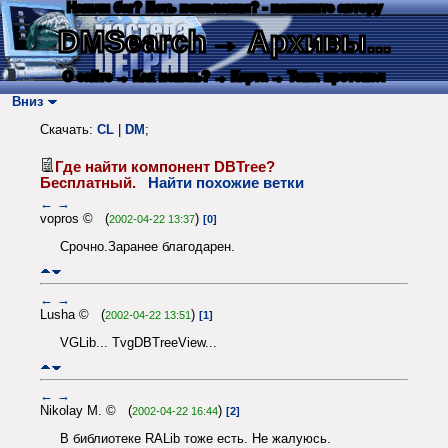
Нашли баг? Есть пожелания? - напишите автору
DMSearch
→ Архивы...
О сайте
→ Как искать?
→ Карта
→ Текс. протокол
Вниз
Скачать:
CL
|
DM
;
Где найти компонент DBTree?
Бесплатный.
Найти похожие ветки
←
→
vopros © (
)
2002-04-22 13:37
[0]
Срочно.Заранее благодарен.
←
→
Lusha © (
)
2002-04-22 13:51
[1]
VGLib... TvgDBTreeView...
←
→
Nikolay M. © (
)
2002-04-22 16:44
[2]
В библиотеке RALib тоже есть. Не жалуюсь.