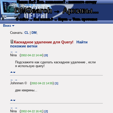
Нашли баг? Есть пожелания? - напишите автору
DMSearch
→ Архивы...
О сайте
→ Как искать?
→ Карта
→ Текс. протокол
Вниз
Скачать:
CL
|
DM
;
Каскадное удаление для Query!
Найти
похожие ветки
←
→
Nina (
)
2002-04-22 14:44
[0]
Подскажите как сделать каскадное удаление , если
я использую query!
←
→
Johnmen © (
)
2002-04-22 14:55
[1]
две кверины...
←
→
Nina (
)
2002-04-22 16:41
[2]