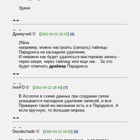
Удачи.
←
→
Дремучий © (
)
2002-04-22 18:15
[6]
2Nina
например, можно настроить (связать) таблицы
Парадокса на каскадное удаление.
И неважно как будет удаляться мастеровая запись -
через квери, через таблицу или еще как... За это
будет отвечать
драйвер
Парадокса.
←
→
IrenFD © (
)
2002-04-22 18:40
[7]
В Accesse в схеме данных при создании связи
указывается каскадное удаление записей, и все.
Примерно такой же механизм есть и в Парадоксе. А
если вручную, то большая морока.
←
→
Desdechado © (
)
2002-04-22 18:50
[8]