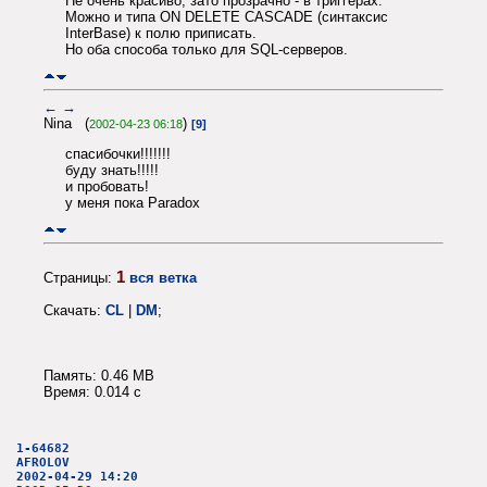
Не очень красиво, зато прозрачно - в триггерах.
Можно и типа ON DELETE CASCADE (синтаксис
InterBase) к полю приписать.
Но оба способа только для SQL-cерверов.
←
→
Nina (
)
2002-04-23 06:18
[9]
спасибочки!!!!!!!
буду знать!!!!!
и пробовать!
у меня пока Paradox
1
Страницы:
вся ветка
Скачать:
CL
|
DM
;
Память: 0.46 MB
Время: 0.014 c
1-64682
AFROLOV
2002-04-29 14:20