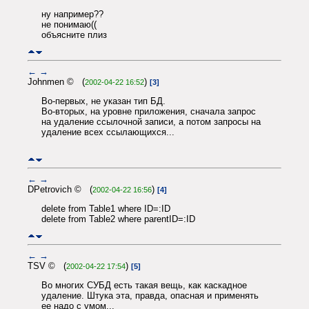
ну например??
не понимаю((
объясните плиз
←
→
Johnmen © (
)
2002-04-22 16:52
[3]
Во-первых, не указан тип БД.
Во-вторых, на уровне приложения, сначала запрос
на удаление ссылочной записи, а потом запросы на
удаление всех ссылающихся...
←
→
DPetrovich © (
)
2002-04-22 16:56
[4]
delete from Table1 where ID=:ID
delete from Table2 where parentID=:ID
←
→
TSV © (
)
2002-04-22 17:54
[5]
Во многих СУБД есть такая вещь, как каскадное
удаление. Штука эта, правда, опасная и применять
ее надо с умом...