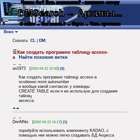
Нашли баг? Есть пожелания? - напишите автору
DMSearch
→ Архивы...
О сайте
→ Как искать?
→ Карта
→ Текс. протокол
Вниз
Скачать:
CL
|
DM
;
Как создать програмно таблицу access-
a
Найти похожие ветки
←
→
ao1973 (
)
2002-04-22 15:55
[0]
Как создать програмно таблицу access-a
особенно поля autonumber
и вообще какой синтаксис у команды
CREATE TABLE если я ее использую для создания
таблиц
аксесса.
←
→
DenNNis (
)
2002-04-22 16:17
[1]
поробуйте использовать компоненту KADAO, с
помощью нее можно легко создавать БД Акцесса