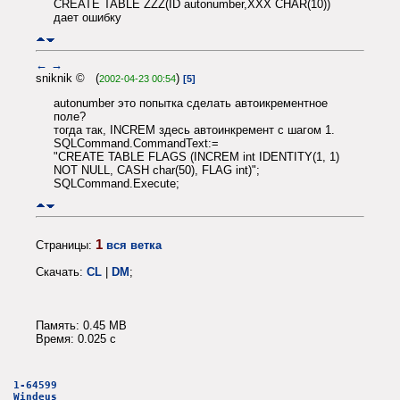
CREATE TABLE ZZZ(ID autonumber,XXX CHAR(10))
дает ошибку
←
→
sniknik © (
)
2002-04-23 00:54
[5]
autonumber это попытка сделать автоикрементное
поле?
тогда так, INCREM здесь автоинкремент с шагом 1.
SQLCommand.CommandText:=
"CREATE TABLE FLAGS (INCREM int IDENTITY(1, 1)
NOT NULL, CASH char(50), FLAG int)";
SQLCommand.Execute;
1
Страницы:
вся ветка
Скачать:
CL
|
DM
;
Память: 0.45 MB
Время: 0.025 c
1-64599
Windeus