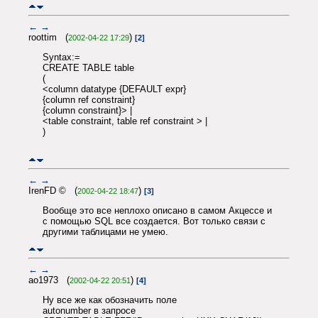
←
→
roottim (
)
2002-04-22 17:29
[2]
Syntax:=
CREATE TABLE table
(
<column datatype {DEFAULT expr}
{column ref constraint}
{column constraint}> |
<table constraint, table ref constraint > |
)
←
→
IrenFD © (
)
2002-04-22 18:47
[3]
Вообще это все неплохо описано в самом Акцессе и
с помощью SQL все создается. Вот только связи с
другими таблицами не умею.
←
→
ao1973 (
)
2002-04-22 20:51
[4]
Ну все же как обозначить поле
autonumber в запросе