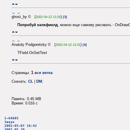
←
→
ghost_by © (
)
2002-04-22 13:26
[3]
Попробуй калкфиелд
, можно еще самому рисовать - OnDrawCo
←
→
Anatoly Podgoretsky © (
)
2002-04-22 13:31
[4]
TField.OnSetText
1
Страницы:
вся ветка
Скачать:
CL
|
DM
;
Память: 0.45 MB
Время: 0.016 c
1-64605
3asys
2002-05-07 16:42
2002.05.20