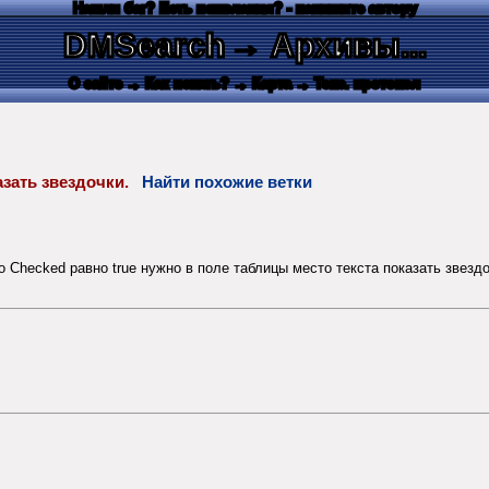
Нашли баг? Есть пожелания? - напишите автору
DMSearch
→ Архивы...
О сайте
→ Как искать?
→ Карта
→ Текс. протокол
казать звездочки.
Найти похожие ветки
Checked равно true нужно в поле таблицы место текста показать звездочк