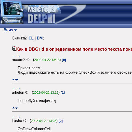
Вниз
Скачать:
CL
|
DM
;
Как в DBGrid в определенном поле место текста по
←
→
maxim2 © (
)
2002-04-22 13:16
[0]
Привет всем!
Люди подскажите есть на форме CheckBox и если его свойство 
←
→
arhelon © (
)
2002-04-22 13:19
[1]
Попробуй калкфиелд
←
→
Lusha © (
)
2002-04-22 13:23
[2]
OnDrawColumnCell